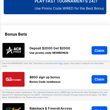
PLAY FAST TOURNAMENTS 24/7
Use Promo Code WIRED for the Best Bonus
Bonus Bets
Deposit $2000 Get $2000
Claim
Use promo code NEWBONUS
Use code NEWBONUS. Over 18s. Time limits, exclusions and
apply. Use crypto to deposit into the poker
T&Cs
room.
$600 sign up bonus
Claim
Bonus Code newbonus
The GGpoker code is newbonus. 18+. Matched Deposit up to a $600 sign up bonus for new UK players only, min
deposit £10. Matched Deposit max $600 - withdrawal restrictions & play through requirements apply. Full
T&Cs
Apply. GambleAware.org. Please play responsibly.
Rakeback & Freeroll Access