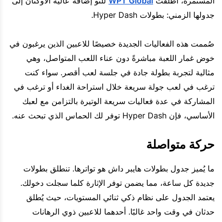
المستمرة، أطلقت
WPT Global
للتو إضافة عالية الأوكتان إلى
جدولها الزمني: بطولات Hyper Dash.
صُممت هذه الفعاليات الجديدة خصيصًا للاعبين الذين يرغبون في
خوض غمار اللعبة مباشرةً دون عناء اللعب المتواصل، وهي
مثالية لتجربة بطولة جادة في جلسة لعب أقصر. سواء كنت
ترغب في لعب جولة سريعة خلال استراحة الغداء أو ترغب في
المشاركة في عدة فعاليات سريعة الوتيرة بالتزامن مع لعبك
الأساسي، فإن Hyper Dash توفر لك الحماس الذي تبحث عنه.
حركة متواصلة
ما يُميز جدول بطولات هايبر داش هو تواترها. تنطلق بطولات
جديدة كل ساعة، مما يضمن توفر الإثارة كلما سجلت دخولك.
يعتمد الجدول على نظام ذكي ثنائي المستويات، حيث يُطلق
حدثان في وقت واحد غالبًا. أحدهما للاعبين ذوي الرهانات