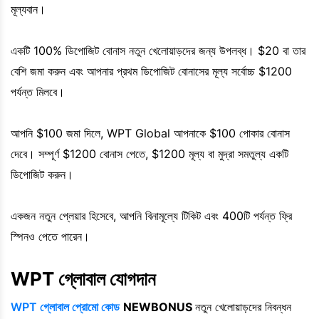
মূল্যবান।
একটি 100% ডিপোজিট বোনাস নতুন খেলোয়াড়দের জন্য উপলব্ধ। $20 বা তার
বেশি জমা করুন এবং আপনার প্রথম ডিপোজিট বোনাসের মূল্য সর্বোচ্চ $1200
পর্যন্ত মিলবে।
আপনি $100 জমা দিলে,
WPT Global
আপনাকে $100 পোকার বোনাস
দেবে। সম্পূর্ণ $1200 বোনাস পেতে, $1200 মূল্য বা মুদ্রা সমতুল্য একটি
ডিপোজিট করুন।
একজন নতুন প্লেয়ার হিসেবে, আপনি বিনামূল্যে টিকিট এবং 400টি পর্যন্ত ফ্রি
স্পিনও পেতে পারেন।
WPT গ্লোবাল যোগদান
WPT গ্লোবাল
প্রোমো কোড
NEWBONUS
নতুন খেলোয়াড়দের নিবন্ধন