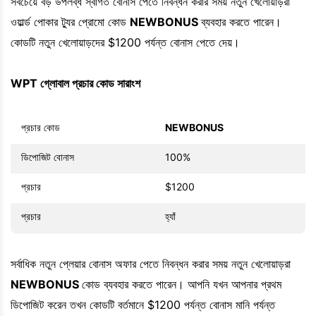
সবচেয়ে বড় উপলব্ধ স্বাগত বোনাস পেতে নিবন্ধন করার সময় নতুন খেলোয়াড়রা
ওয়ার্ল্ড পোকার ট্যুর প্রোমো কোড
NEWBONUS
ব্যবহার করতে পারেন।
কোডটি নতুন খেলোয়াড়দের $1200 পর্যন্ত বোনাস পেতে দেয়।
WPT গ্লোবাল
প্রচার কোড সারাংশ
প্রচার কোড
NEWBONUS
ডিপোজিট বোনাস
100%
প্রচার
$1200
প্রচার
হ্যাঁ
সর্বাধিক নতুন প্লেয়ার বোনাস অফার পেতে নিবন্ধন করার সময় নতুন খেলোয়াড়রা
NEWBONUS
কোড ব্যবহার করতে পারেন। আপনি যখন আপনার প্রথম
ডিপোজিট করেন তখন কোডটি বর্তমানে $1200 পর্যন্ত বোনাস মানি পর্যন্ত