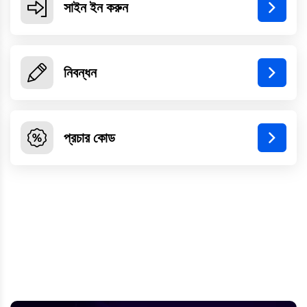
সাইন ইন করুন
নিবন্ধন
প্রচার কোড