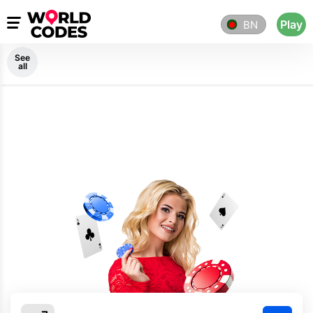
Play
BN
See
all
ওয়ার্ল্ড পোকার ট্যুরে জুজু খেলুন
WPT গ্লোবাল জুজু খেলতে খুঁজছেন?<br> এই সঠিক সাইট. অ্যাক্সেসের জন্য
নীচে সাইন ইন করুন.