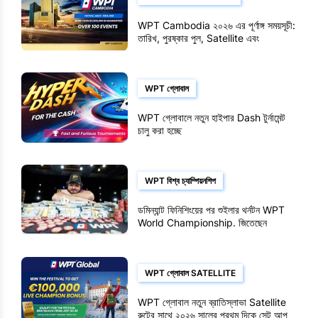
WPT Cambodia ২০২৬ এর পূর্ণাঙ্গ সময়সূচী:
তারিখ, পুরষ্কার পুল, Satellite এবং
চ্যাম্পিয়নশিপ ইভেন্ট
WPT গ্লোবাল
WPT গ্লোবালে নতুন হাইপার Dash টুর্নামেন্ট
চালু করা হচ্ছে
WPT বিশ্ব চ্যাম্পিয়নশিপ
ডমিন্যান্ট ফিনিশিংয়ের পর শুইলার থর্নটন WPT
World Championship. জিতেছেন
WPT গ্লোবাল SATELLITE
WPT গ্লোবাল নতুন ব্রাতিস্লাভা Satellite
রুটের সাথে ২০২৬ সালের প্রথম দিকে সেট আপ