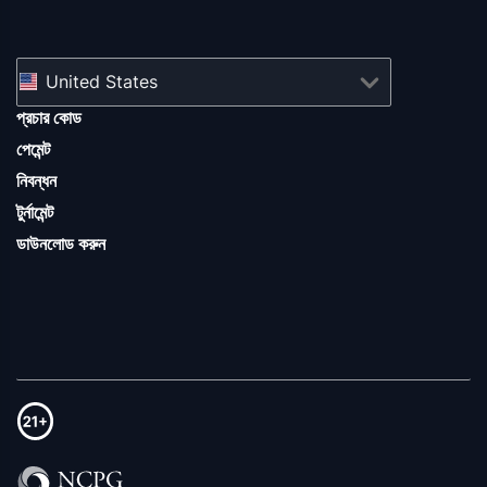
United States
প্রচার কোড
পেমেন্ট
নিবন্ধন
টুর্নামেন্ট
ডাউনলোড করুন