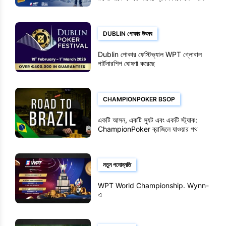
করছে
DUBLIN পোকার উৎসব
Dublin পোকার ফেস্টিভ্যাল WPT গ্লোবাল
পার্টনারশিপ ঘোষণা করেছে
CHAMPIONPOKER BSOP
একটি আসন, একটি স্যুট এবং একটি স্ট্যাক:
ChampionPoker ব্রাজিলে যাওয়ার পথ
চলছে
নতুন পদোন্নতি
WPT World Championship. Wynn-
এ