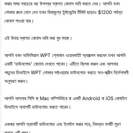
করার সময় সবচেয়ে বড় উপলব্ধ স্বাগত বোনাস দাবি করতে দেয়। আপনি যখন
পোকার রুমে যোগ দেন তখন বিনামূল্যে টুর্নামেন্টের টিকিট ছাড়াও $1200 পর্যন্ত
বোনাস পাওয়া যায়।
এই উদার স্বাগত বোনাস দাবি করা খুব সহজ।
আপনি যখন অফিসিয়াল
WPT গ্লোবাল
ওয়েবসাইট অ্যাক্সেস করবেন তখন আপনি
একটি 'ডাউনলোড' বোতাম দেখতে পাবেন। এটিতে ক্লিক করুন এবং আপনার
পছন্দের ডিভাইসে WPT পোকার সফ্টওয়্যার ডাউনলোড করতে অন-স্ক্রীন নির্দেশাবলী
অনুসরণ করুন।
আপনি আপনার পিসি বা Mac কম্পিউটারে বা একটি Android বা iOS মোবাইল
ডিভাইসে অ্যাপটি ডাউনলোড করতে পারেন।
একবার আপনি অ্যাপটি ডাউনলোড এবং ইনস্টল করার পরে, নিবন্ধন ফর্মটি পূরণ
করতে এটি খুলুন।