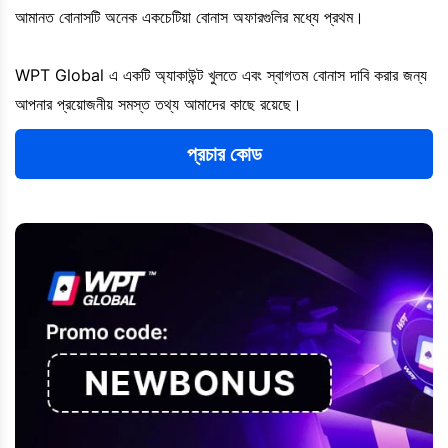
আমানত বোনাসটি অনেক একচেটিয়া বোনাস অফারগুলির মধ্যে প্রথম।
WPT Global
এ একটি অ্যাকাউন্ট খুলতে এবং স্বাগতম বোনাস দাবি করার জন্য
আপনার প্রয়োজনীয় সমস্ত তথ্য আমাদের কাছে রয়েছে।
প্রচার কোড