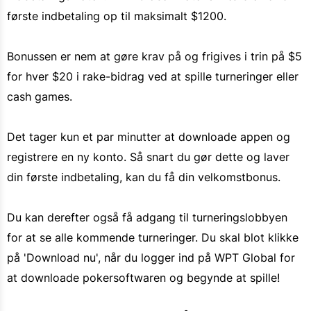
første indbetaling op til maksimalt $1200.
Bonussen er nem at gøre krav på og frigives i trin på $5
for hver $20 i rake-bidrag ved at spille turneringer eller
cash games.
Det tager kun et par minutter at downloade appen og
registrere en ny konto. Så snart du gør dette og laver
din første indbetaling, kan du få din velkomstbonus.
Du kan derefter også få adgang til turneringslobbyen
for at se alle kommende turneringer. Du skal blot klikke
på 'Download nu', når du logger ind på WPT Global for
at downloade pokersoftwaren og begynde at spille!