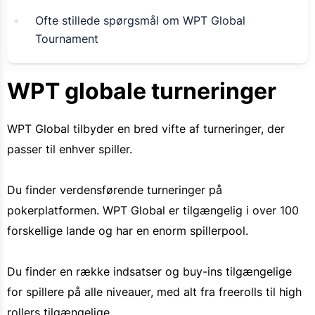
Ofte stillede spørgsmål om WPT Global
Tournament
WPT globale turneringer
WPT Global tilbyder en bred vifte af turneringer, der
passer til enhver spiller.
Du finder verdensførende turneringer på
pokerplatformen. WPT Global er tilgængelig i over 100
forskellige lande og har en
enorm
spillerpool.
Du finder en række indsatser og buy-ins tilgængelige
for spillere på alle niveauer, med alt fra freerolls til high
rollers tilgængelige.