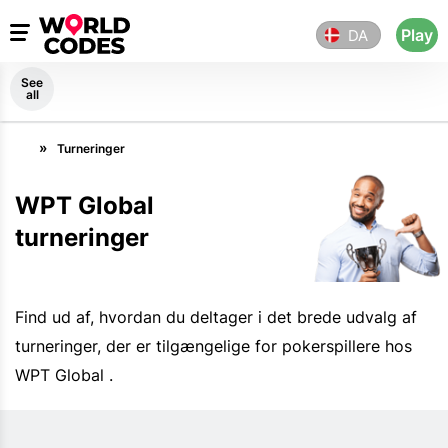
Play
DA
See
all
Turneringer
WPT Global
turneringer
Find ud af, hvordan du deltager i det brede udvalg af
turneringer, der er tilgængelige for pokerspillere hos
WPT Global .