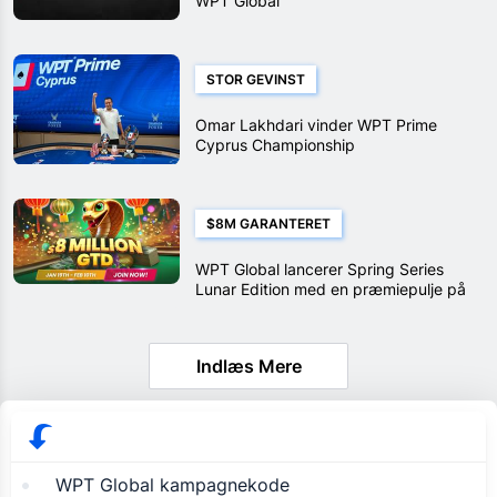
WPT Global
STOR GEVINST
Omar Lakhdari vinder WPT Prime
Cyprus Championship
$8M GARANTERET
WPT Global lancerer Spring Series
Lunar Edition med en præmiepulje på
$8 mio
Indlæs Mere
WPT Global kampagnekode