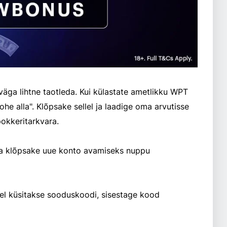
 mobiilseadmesse alla WPT Global pokkeritarkvara.
 ja klõpsake uue konto avamiseks nuppu
isel küsitakse sooduskoodi, sisestage kood