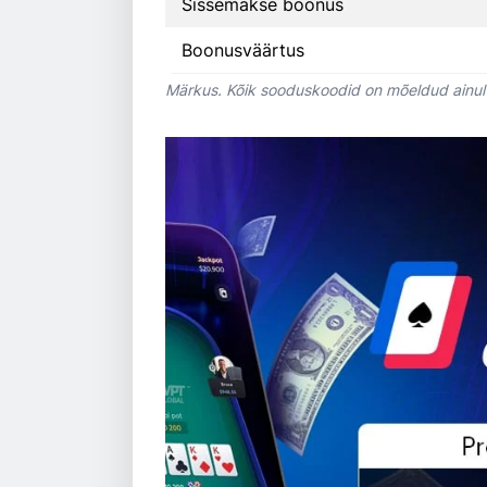
Sissemakse boonus
Boonusväärtus
Märkus. Kõik sooduskoodid on mõeldud ainult