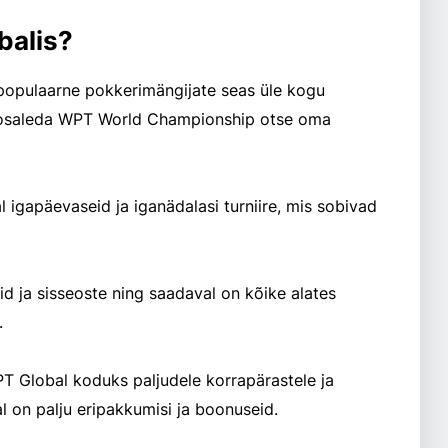
balis?
 populaarne pokkerimängijate seas üle kogu
.
 on palju eripakkumisi ja boonuseid.