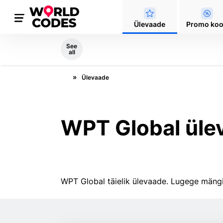
Ülevaade
Promo ko
See
all
Ülevaade
WPT Global üle
WPT Global täielik ülevaade. Lugege mängij