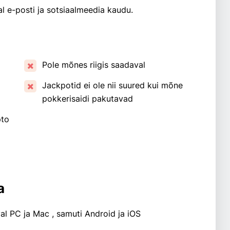
al e-posti ja sotsiaalmeedia kaudu.
Pole mõnes riigis saadaval
Jackpotid ei ole nii suured kui mõne
pokkerisaidi pakutavad
a muid crypto
a