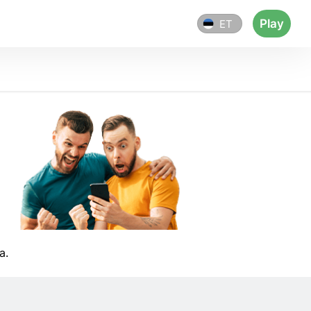
Play
ET
a.