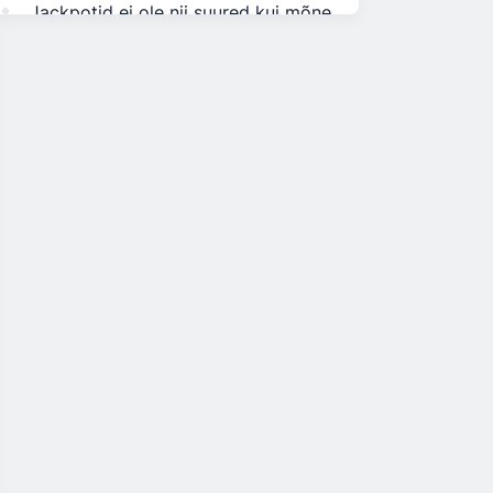
Jackpotid ei ole nii suured kui mõne
pokkerisaidi pakutavad
WPT globaalne tarkvara
Mängud ja turniirid
Kampaaniad
WPT globaalsed sissemakse- ja
väljamaksevõimalused
Kasutajatugi
WPT globaalse ülevaate KKK