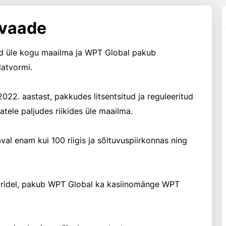
evaade
maailma ja WPT Global pakub
latvormi.
022. aastast, pakkudes litsentsitud ja reguleeritud
tele paljudes riikides üle maailma.
l ka kasiinomänge WPT