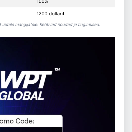
100%
1200 dollarit
 uutele mängijatele. Kehtivad nõuded ja tingimused.