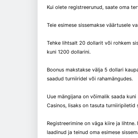
Kui olete registreerunud, saate oma te
Teie esimese sissemakse väärtusele vas
Tehke lihtsalt 20 dollarit või rohkem sissemakset ja WPT Global vahe
kuni 1200 dollarini.
Boonus makstakse välja 5 dollari kaupa
saadud turniiridel või rahamängudes.
Uue mängijana on võimalik saada kuni 400 t
Casinos, lisaks on tasuta turniiripileti
Registreerimine on väga kiire ja lihtne. Niipea, kui olete 
laadinud ja teinud oma esimese sissem