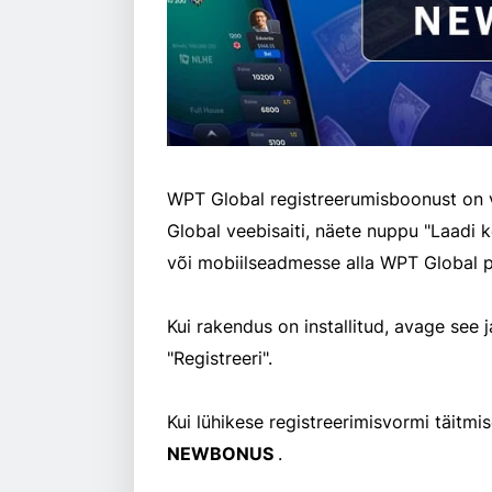
WPT Global registreerumisboonust on väga lihtne taotleda. Kui külastate ametlikku WPT
Global veebisaiti, näete nuppu "Laadi kohe alla". Klõpsake sellel ja laadige oma arvutisse
või
Kui rakendus on installitud, avage see
"Registreeri".
Kui lühikese registreerimisvormi täitm
NEWBONUS
.