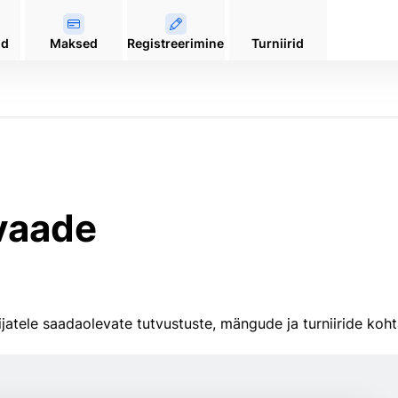
od
Maksed
Registreerimine
Turniirid
vaade
atele saadaolevate tutvustuste, mängude ja turniiride koht