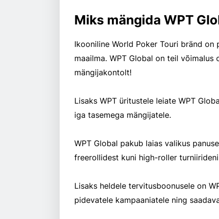
Miks mängida WPT Glo
Ikooniline World Poker Touri bränd on
maailma. WPT Global on teil võimalus osaleda WPT World Championship otse oma
mängijakontolt!
Lisaks WPT üritustele leiate WPT Global igapäevaseid ja iganädalasi turniire, mis sobivad
iga tasemega mängijatele.
WPT Global pakub laias valikus panuseid ja sisseoste ning saadaval on kõike alates
freerollidest kuni high-roller turniirideni
Lisaks heldele tervitusboonusele on WPT Global koduks paljudele korrapärastele ja
pidevatele kampaaniatele ning saadaval