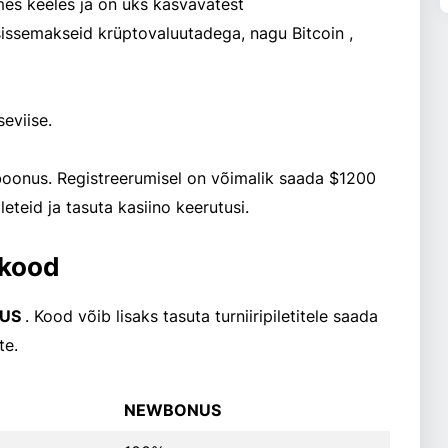
emakseid krüptovaluutadega, nagu Bitcoin ,
eviise.
boonus. Registreerumisel on võimalik saada $1200
leteid ja tasuta kasiino keerutusi.
skood
US
. Kood võib lisaks tasuta turniiripiletitele saada
te.
NEWBONUS