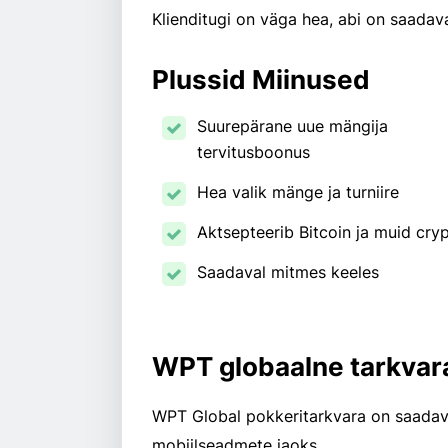
Klienditugi on väga hea, abi on saadav
Plussid Miinused
Suurepärane uue mängija
tervitusboonus
Hea valik mänge ja turniire
Aktsepteerib Bitcoin j
Saadaval mitmes keeles
WPT globaalne tarkvar
WPT Global pokkeritarkvara on saadaval PC ja Mac , samuti Android ja iOS
mobiilseadmete jaoks.