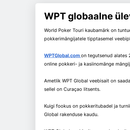
WPT globaalne ül
World Poker Touri kaubamärk on tuntud üle kogu 
pokkerimängijatele tipptasemel veebip
WPTGlobal.com
on tegutsenud alates 2
online pokkeri- ja kasiinomänge mängija
Ametlik WPT Global veebisait on saadaval enam kui 100 riigis ja sõltuvuspiirkonnas ning
sellel on Curaçao litsents.
Kuigi fookus on pokkeritubadel ja turniiridel, pakub WPT Globa
Global rakenduse kaudu.