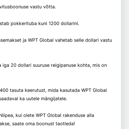
rvitusboonuse vastu võtta.
tab pokkerituba kuni 1200 dollarini.
tab selle dollari vastu
 iga 20 dollari suuruse reigipanuse kohta, mis on
asuta keerutust, mida kasutada WPT Global
d saadaval ka uutele mängijatele.
WPT Global rakenduse alla
akse, saate oma boonust taotleda!