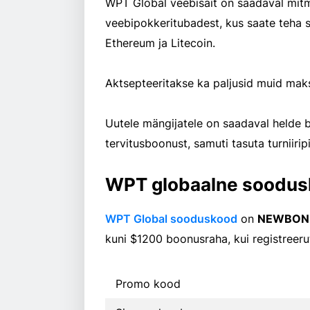
WPT Global veebisait on saadaval mitmes keeles ja on üks kasvavatest
veebipokkeritubadest, kus saate teha siss
Ethereum ja Litecoin.
Aktsepteeritakse ka paljusid muid maks
Uutele mängijatele on saadaval helde 
tervitusboonust, samuti tasuta turniiripi
WPT globaalne soodu
WPT Global sooduskood
on
NEWBON
kuni $1200 boonusraha, kui registreeru
Promo kood