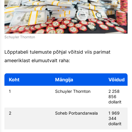
Schuyler Thornton
Lõpptabeli tulemuste põhjal võitsid viis parimat
ameeriklast elumuutvalt raha:
Koht
Mängija
Võidud
1
Schuyler Thornton
2 258
856
dollarit
2
Soheb Porbandarwala
1 969
344
dollarit