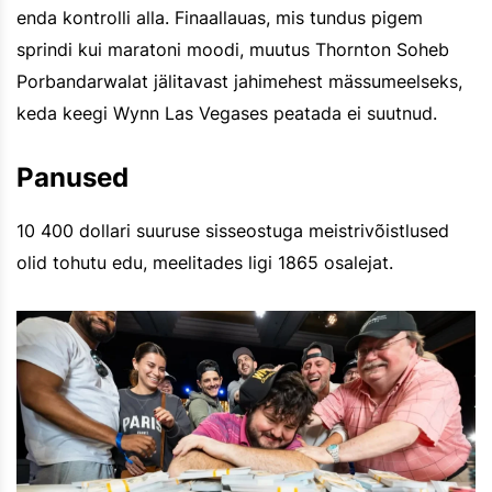
enda kontrolli alla. Finaallauas, mis tundus pigem
sprindi kui maratoni moodi, muutus Thornton Soheb
Porbandarwalat jälitavast jahimehest mässumeelseks,
keda keegi Wynn Las Vegases peatada ei suutnud.
Panused
10 400 dollari suuruse sisseostuga meistrivõistlused
olid tohutu edu, meelitades ligi 1865 osalejat.