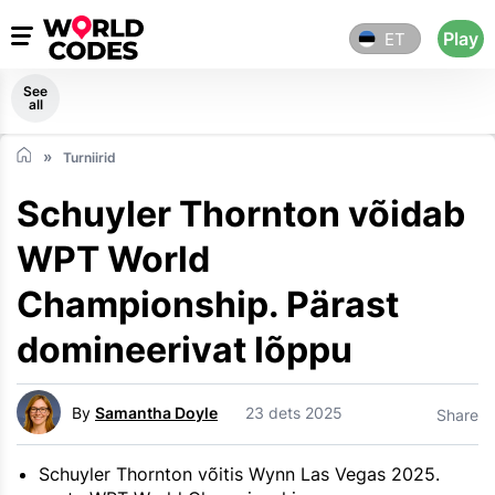
Play
ET
See
all
Turniirid
Schuyler Thornton võidab
WPT World
Championship. Pärast
domineerivat lõppu
By
Samantha Doyle
23 dets 2025
Share
Schuyler Thornton võitis Wynn Las Vegas 2025.