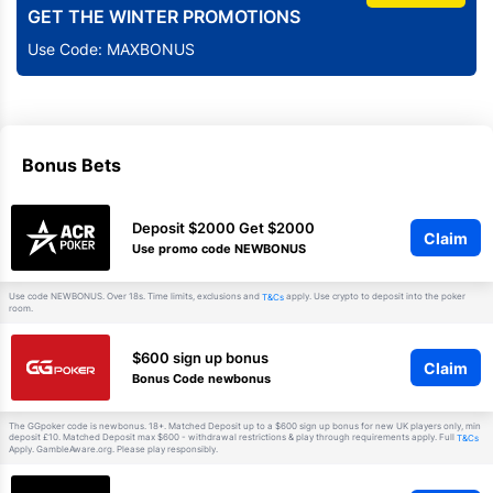
GET THE WINTER PROMOTIONS
Use Code: MAXBONUS
Bonus Bets
Deposit $2000 Get $2000
Claim
Use promo code NEWBONUS
Use code NEWBONUS. Over 18s. Time limits, exclusions and
apply. Use crypto to deposit into the poker
T&Cs
room.
$600 sign up bonus
Claim
Bonus Code newbonus
The GGpoker code is newbonus. 18+. Matched Deposit up to a $600 sign up bonus for new UK players only, min
deposit £10. Matched Deposit max $600 - withdrawal restrictions & play through requirements apply. Full
T&Cs
Apply. GambleAware.org. Please play responsibly.