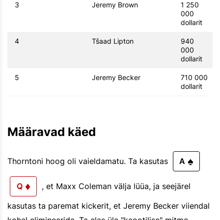
3
Jeremy Brown
1 250
000
dollarit
4
Tšaad Lipton
940
000
dollarit
5
Jeremy Becker
710 000
dollarit
Määravad käed
♠
Thorntoni hoog oli vaieldamatu. Ta kasutas
A
♦
Q
, et Maxx Coleman välja lüüa, ja seejärel
kasutas ta paremat kickerit, et Jeremy Becker viiendal
kohal elimineerida. Ta elas üle "kaootilise" mitme