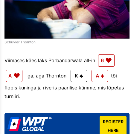
Schuyler Thornton
♥
Viimases käes läks Porbandarwala all-in
6
♥
♠
♦
A
-ga, aga Thorntoni
K
A
tõi
flopis kuninga ja riveris paarilise kümme, mis lõpetas
turniiri.
REGISTER
HERE