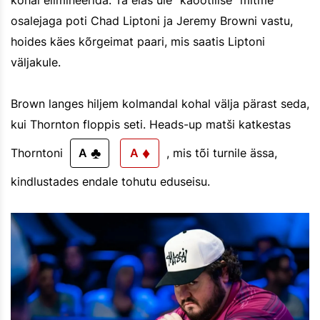
osalejaga poti Chad Liptoni ja Jeremy Browni vastu,
hoides käes kõrgeimat paari, mis saatis Liptoni
väljakule.
Brown langes hiljem kolmandal kohal välja pärast seda,
kui Thornton floppis seti. Heads-up matši katkestas
♣
♦
Thorntoni
A
A
, mis tõi turnile ässa,
kindlustades endale tohutu eduseisu.