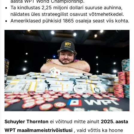
aasta WPT World Championship.
Ta kindlustas 2,25 miljoni dollari suuruse auhinna,
näidates üles strateegilist osavust võtmehetkedel.
Ameeriklased pühkisid 1865 osaleja seast viis kohta.
Schuyler Thornton
ei võitnud mitte ainult
2025. aasta
WPT maailmameistrivõistlusi
, vaid võttis ka hoone