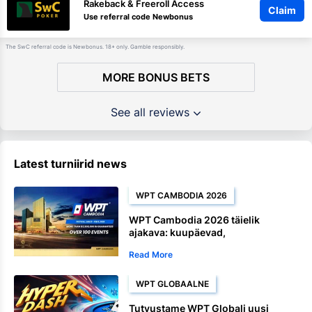
Rakeback & Freeroll Access
Claim
Use referral code Newbonus
The SwC referral code is Newbonus. 18+ only. Gamble responsibly.
MORE BONUS BETS
See all reviews
Latest turniirid news
WPT CAMBODIA 2026
WPT Cambodia 2026 täielik
ajakava: kuupäevad,
auhinnafondid, Satellite ja
Read More
meistrivõistluste üritused
WPT GLOBAALNE
Tutvustame WPT Globali uusi