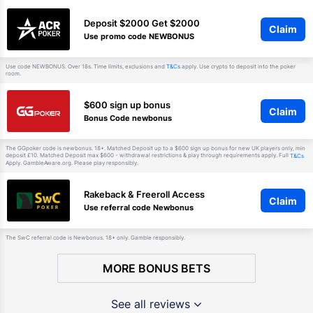
Deposit $2000 Get $2000
Claim
Use promo code NEWBONUS
Use code NEWBONUS. Over 18s. Time limits, exclusions and
apply. Use crypto to deposit into the poker
T&Cs
room.
$600 sign up bonus
Claim
Bonus Code newbonus
The GGpoker code is newbonus. 18+. Matched Deposit up to a $600 sign up bonus for new UK players only, min
deposit £10. Matched Deposit max $600 - withdrawal restrictions & play through requirements apply. Full
T&Cs
Apply. GambleAware.org. Please play responsibly.
Rakeback & Freeroll Access
Claim
Use referral code Newbonus
The SwC referral code is Newbonus. 18+ only. Gamble responsibly.
MORE BONUS BETS
See all reviews