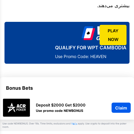
بیشتری می‌دهند.
PLAY
NOW
QUALIFY FOR WPT CAMBODIA
Use Promo Code: HEAVEN
Bonus Bets
Deposit $2000 Get $2000
Claim
Use promo code NEWBONUS
Use code NEWBONUS. Over 18s. Time limits, exclusions and
apply. Use crypto to deposit into the poker
T&Cs
room.