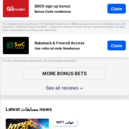
$600 sign up bonus
Claim
Bonus Code newbonus
The GGpoker code is newbonus. 18+. Matched Deposit up to a $600 sign up bonus for new UK players only, min
deposit £10. Matched Deposit max $600 - withdrawal restrictions & play through requirements apply. Full
T&Cs
Apply. GambleAware.org. Please play responsibly.
Rakeback & Freeroll Access
Claim
Use referral code Newbonus
The SwC referral code is Newbonus. 18+ only. Gamble responsibly.
MORE BONUS BETS
See all reviews
Latest مسابقات news
WPT جهانی