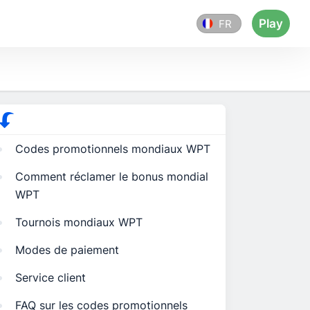
Play
FR
Codes promotionnels mondiaux WPT
Comment réclamer le bonus mondial
WPT
Tournois mondiaux WPT
Modes de paiement
Service client
FAQ sur les codes promotionnels