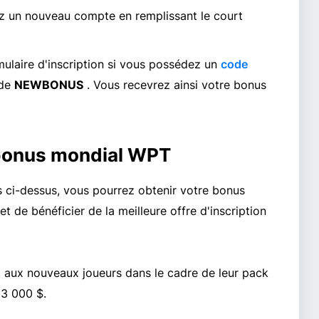
réez un nouveau compte en remplissant le court
ulaire d'inscription si vous possédez un
code
ode
NEWBONUS
. Vous recevrez ainsi votre bonus
bonus mondial WPT
es ci-dessus, vous pourrez obtenir votre bonus
e bénéficier de la meilleure offre d'inscription
 aux nouveaux joueurs dans le cadre de leur pack
 3 000 $.