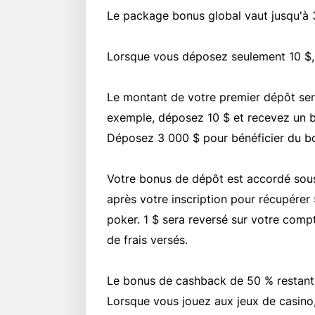
Le package bonus global vaut jusqu'à
Lorsque vous déposez seulement 10 $, 
Le montant de votre premier dépôt se
exemple, déposez 10 $ et recevez un 
Déposez 3 000 $ pour bénéficier du 
Votre bonus de dépôt est accordé sou
après votre inscription pour récupére
poker. 1 $ sera reversé sur votre com
de frais versés.
Le bonus de cashback de 50 % restant
Lorsque vous jouez aux jeux de casino