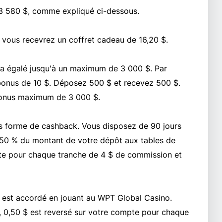
 3 580 $, comme expliqué ci-dessous.
vous recevrez un coffret cadeau de 16,20 $.
ra égalé jusqu'à un maximum de 3 000 $. Par
bonus de 10 $. Déposez 500 $ et recevez 500 $.
bonus maximum de 3 000 $.
s forme de cashback. Vous disposez de 90 jours
r 50 % du montant de votre dépôt aux tables de
pte pour chaque tranche de 4 $ de commission et
 est accordé en jouant au WPT Global Casino.
, 0,50 $ est reversé sur votre compte pour chaque