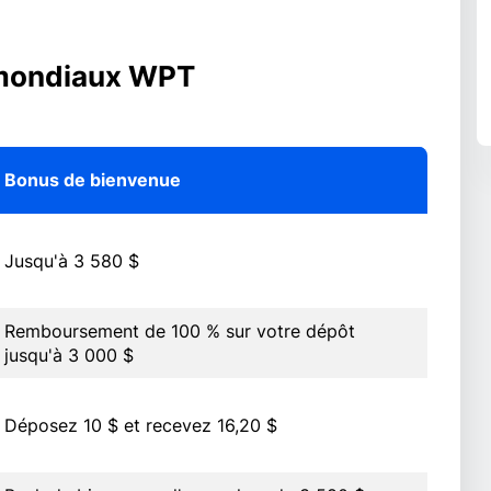
 mondiaux WPT
Bonus de bienvenue
Jusqu'à 3 580 $
Remboursement de 100 % sur votre dépôt
jusqu'à 3 000 $
Déposez 10 $ et recevez 16,20 $