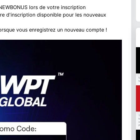
NEWBONUS lors de votre inscription
re d'inscription disponible pour les nouveaux
orsque vous enregistrez un nouveau compte !
U
t
T
f
r
P