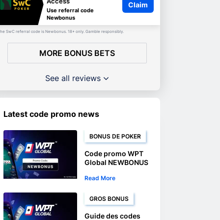
Access
Claim
Use referral code
Newbonus
he SwC referral code is Newbonus. 18+ only. Gamble responsibly.
MORE BONUS BETS
See all reviews
Latest code promo news
BONUS DE POKER
Code promo WPT
Global NEWBONUS
– Obtenez jusqu'à 1
Read More
200 $ de bonus
avec ce code
GROS BONUS
Guide des codes