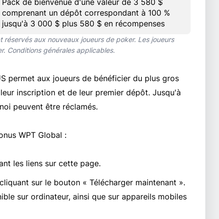
Pack de bienvenue d'une valeur de 3 580 $
comprenant un dépôt correspondant à 100 %
jusqu'à 3 000 $ plus 580 $ en récompenses
t réservés aux nouveaux joueurs de poker. Les joueurs
r. Conditions générales applicables.
ermet aux joueurs de bénéficier du plus gros
eur inscription et de leur premier dépôt. Jusqu'à
noi peuvent être réclamés.
bonus WPT Global :
t les liens sur cette page.
 cliquant sur le bouton « Télécharger maintenant ».
ble sur ordinateur, ainsi que sur appareils mobiles