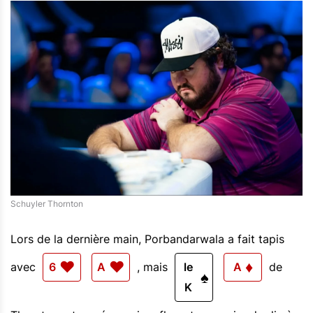
Schuyler Thornton
Lors de la dernière main, Porbandarwala a fait tapis
♥
♥
♦
avec
6
A
, mais
le
A
de
♠
K