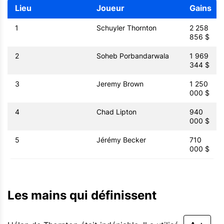
Lieu
Joueur
Gains
1
Schuyler Thornton
2 258
856 $
2
Soheb Porbandarwala
1 969
344 $
3
Jeremy Brown
1 250
000 $
4
Chad Lipton
940
000 $
5
Jérémy Becker
710
000 $
Les mains qui définissent