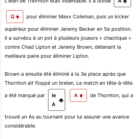
♠
L'élan de Thornton était indéniable. Il a utilisé
A
♦
Q
pour éliminer Maxx Coleman, puis un kicker
supérieur pour éliminer Jeremy Becker en 5e position.
Il a survécu à un pot à plusieurs joueurs « chaotique »
contre Chad Lipton et Jeremy Brown, détenant la
meilleure paire pour éliminer Lipton.
Brown a ensuite été éliminé à la 3e place après que
Thornton ait floppé un brelan. Le match en tête-à-tête
♦
a été marqué par
le
A
de Thornton, qui a
♣
A
trouvé un As au tournant pour lui assurer une avance
considérable.