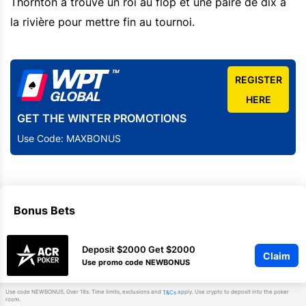
Thornton a trouvé un roi au flop et une paire de dix à
la rivière pour mettre fin au tournoi.
REGISTER
HERE
GET THE WINTER PROMOTIONS
Use Code: MAXBONUS
Bonus Bets
Deposit $2000 Get $2000
Claim
Use promo code NEWBONUS
Use code NEWBONUS. Over 18s. Time limits, exclusions and
apply. Use crypto to deposit into the poker
T&Cs
room.