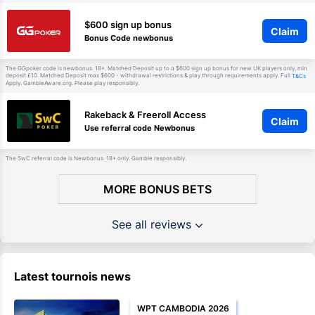
$600 sign up bonus
Claim
Bonus Code newbonus
The GGpoker code is newbonus. 18+. Matched Deposit up to a $600 sign up bonus for new UK players only, min
deposit £10. Matched Deposit max $600 - withdrawal restrictions & play through requirements apply. Full
T&Cs
Apply. GambleAware.org. Please play responsibly.
Rakeback & Freeroll Access
Claim
Use referral code Newbonus
The SwC referral code is Newbonus. 18+ only. Gamble responsibly.
MORE BONUS BETS
See all reviews
Latest tournois news
WPT CAMBODIA 2026