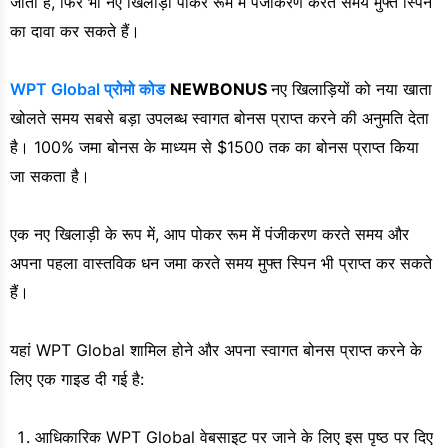
जाता है, फिर भी नए खिलाड़ी पोकर रूम में पंजीकरण करते समय मुफ्त स्पिन
का दावा कर सकते हैं।
WPT Global प्रोमो कोड
NEWBONUS
नए खिलाड़ियों को नया खाता
खोलते समय सबसे बड़ा उपलब्ध स्वागत बोनस प्राप्त करने की अनुमति देता
है। 100% जमा बोनस के माध्यम से $1500 तक का बोनस प्राप्त किया
जा सकता है।
एक नए खिलाड़ी के रूप में, आप पोकर रूम में पंजीकरण करते समय और
अपना पहला वास्तविक धन जमा करते समय मुफ्त स्पिन भी प्राप्त कर सकते
हैं।
यहां WPT Global शामिल होने और अपना स्वागत बोनस प्राप्त करने के
लिए एक गाइड दी गई है:
आधिकारिक WPT Global वेबसाइट पर जाने के लिए इस पृष्ठ पर दिए