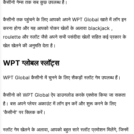
कैसीनो गेम्स तक सब कुछ उपलब्ध है।
कैसीनो तक पहुंचने के लिए आपको अपने WPT Global खाते में लॉग इन
करना होगा और यह आपको पोकर खेलों के अलावा blackjack ,
roulette और स्लॉट जैसे अपने सभी पसंदीदा खेलों सहित कई प्रकार के
खेल खेलने की अनुमति देता है।
WPT ग्लोबल स्लॉट्स
WPT Global कैसीनो में चुनने के लिए सैकड़ों स्लॉट गेम उपलब्ध हैं।
कैसीनो को WPT Global ऐप डाउनलोड करके एक्सेस किया जा सकता
है। बस अपने प्लेयर अकाउंट में लॉग इन करें और शुरू करने के लिए
'कैसीनो' पर क्लिक करें।
स्लॉट गेम खेलने के अलावा, आपको बहुत सारे स्लॉट प्रमोशन मिलेंगे, जिनमें