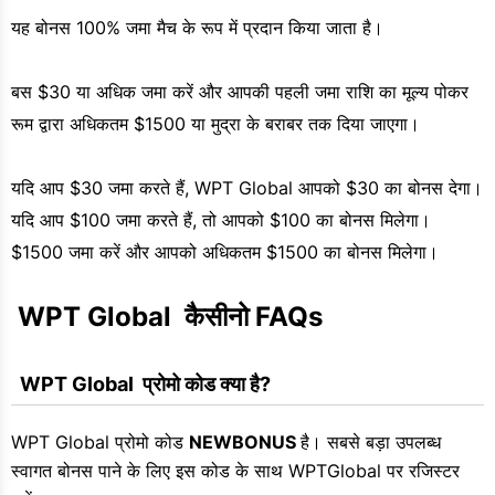
यह बोनस 100% जमा मैच के रूप में प्रदान किया जाता है।
बस $30 या अधिक जमा करें और आपकी पहली जमा राशि का मूल्य पोकर
रूम द्वारा अधिकतम $1500 या मुद्रा के बराबर तक दिया जाएगा।
यदि आप $30 जमा करते हैं, WPT Global आपको $30 का बोनस देगा।
यदि आप $100 जमा करते हैं, तो आपको $100 का बोनस मिलेगा।
$1500 जमा करें और आपको अधिकतम $1500 का बोनस मिलेगा।
 WPT Global  कैसीनो FAQs
  WPT Global  प्रोमो कोड क्या है?
WPT Global प्रोमो कोड
NEWBONUS
है। सबसे बड़ा उपलब्ध
स्वागत बोनस पाने के लिए इस कोड के साथ WPTGlobal पर रजिस्टर