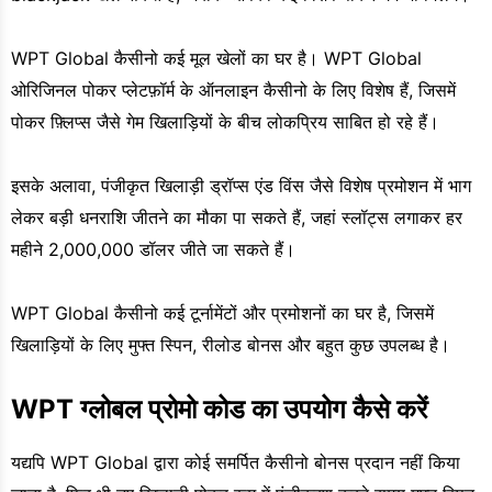
WPT Global कैसीनो कई मूल खेलों का घर है। WPT Global
ओरिजिनल पोकर प्लेटफ़ॉर्म के ऑनलाइन कैसीनो के लिए विशेष हैं, जिसमें
पोकर फ़्लिप्स जैसे गेम खिलाड़ियों के बीच लोकप्रिय साबित हो रहे हैं।
इसके अलावा, पंजीकृत खिलाड़ी ड्रॉप्स एंड विंस जैसे विशेष प्रमोशन में भाग
लेकर बड़ी धनराशि जीतने का मौका पा सकते हैं, जहां स्लॉट्स लगाकर हर
महीने 2,000,000 डॉलर जीते जा सकते हैं।
WPT Global कैसीनो कई टूर्नामेंटों और प्रमोशनों का घर है, जिसमें
खिलाड़ियों के लिए मुफ्त स्पिन, रीलोड बोनस और बहुत कुछ उपलब्ध है।
WPT ग्लोबल प्रोमो कोड का उपयोग कैसे करें
यद्यपि WPT Global द्वारा कोई समर्पित कैसीनो बोनस प्रदान नहीं किया