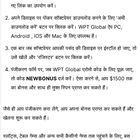
गए लिंक का उपयोग करें।
अपने डिवाइस पर पोकर सॉफ़्टवेयर डाउनलोड करने के लिए 'अभी
डाउनलोड करें' बटन पर क्लिक करें। WPT Global ऐप PC,
Android , iOS और Mac के लिए उपलब्ध है।
एक बार जब सॉफ्टवेयर आपकी पसंद की डिवाइस पर इंस्टॉल हो जाए, तो
उसे खोलें और 'रजिस्टर' बटन पर क्लिक करें।
पंजीकरण फॉर्म पर, जब WPT Global प्रोमो कोड के लिए पूछा जाए,
तो कोड
NEWBONUS
दर्ज करें। ऐसा करने से, आप $1500 तक
का बोनस और साथ ही मुफ्त स्पिन प्राप्त कर सकते हैं।
जैसे ही आप पंजीकरण करा लेंगे, आप अपना बोनस प्राप्त कर सकते हैं और
खेलना शुरू कर सकते हैं।
स्लॉट्स, टेबल गेम्स और अन्य सभी कैसीनो गेम्स तक पहुंचने के लिए, बस