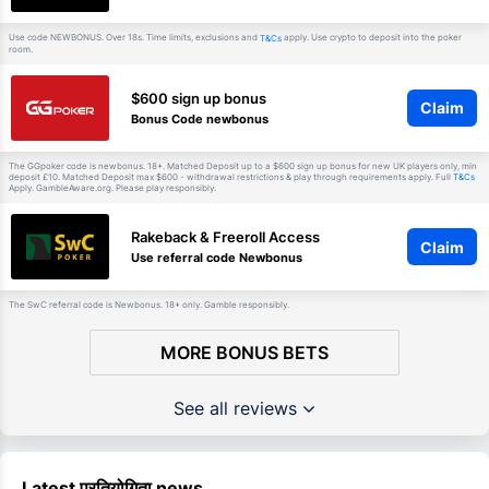
Use code NEWBONUS. Over 18s. Time limits, exclusions and
apply. Use crypto to deposit into the poker
T&Cs
room.
$600 sign up bonus
Claim
Bonus Code newbonus
The GGpoker code is newbonus. 18+. Matched Deposit up to a $600 sign up bonus for new UK players only, min
deposit £10. Matched Deposit max $600 - withdrawal restrictions & play through requirements apply. Full
T&Cs
Apply. GambleAware.org. Please play responsibly.
Rakeback & Freeroll Access
Claim
Use referral code Newbonus
The SwC referral code is Newbonus. 18+ only. Gamble responsibly.
MORE BONUS BETS
See all reviews
Latest प्रतियोगिता news