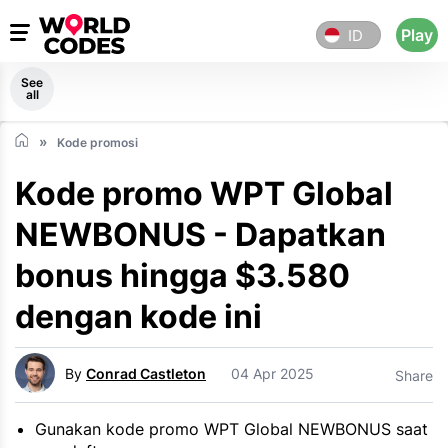
Play
ID
See
all
Kode promosi
Kode promo WPT Global
NEWBONUS - Dapatkan
bonus hingga $3.580
dengan kode ini
By
Conrad Castleton
04 Apr 2025
Share
Gunakan kode promo WPT Global NEWBONUS saat