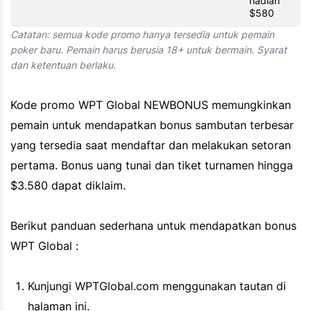
hadiah
$580
Catatan: semua kode promo hanya tersedia untuk pemain
poker baru. Pemain harus berusia 18+ untuk bermain. Syarat
dan ketentuan berlaku.
Kode promo WPT Global NEWBONUS memungkinkan
pemain untuk mendapatkan bonus sambutan terbesar
yang tersedia saat mendaftar dan melakukan setoran
pertama. Bonus uang tunai dan tiket turnamen hingga
$3.580 dapat diklaim.
Berikut panduan sederhana untuk mendapatkan bonus
WPT Global :
Kunjungi WPTGlobal.com menggunakan tautan di
halaman ini.