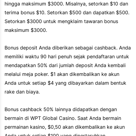
hingga maksimum $3000. Misalnya, setorkan $10 dan
terima bonus $10. Setorkan $500 dan dapatkan $500.
Setorkan $3000 untuk mengklaim tawaran bonus
maksimum $3000.
Bonus deposit Anda diberikan sebagai cashback. Anda
memiliki waktu 90 hari penuh sejak pendaftaran untuk
mendapatkan 50% dari jumlah deposit Anda kembali
melalui meja poker. $1 akan dikembalikan ke akun
Anda untuk setiap $4 yang dibayarkan dalam bentuk
rake dan biaya.
Bonus cashback 50% lainnya didapatkan dengan
bermain di WPT Global Casino. Saat Anda bermain
permainan kasino, $0,50 akan dikembalikan ke akun
Anda untuk setiap $100 yang dipertaruhkan.