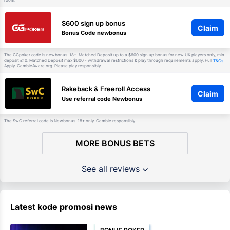
room.
$600 sign up bonus
Claim
Bonus Code newbonus
The GGpoker code is newbonus. 18+. Matched Deposit up to a $600 sign up bonus for new UK players only, min
deposit £10. Matched Deposit max $600 - withdrawal restrictions & play through requirements apply. Full
T&Cs
Apply. GambleAware.org. Please play responsibly.
Rakeback & Freeroll Access
Claim
Use referral code Newbonus
The SwC referral code is Newbonus. 18+ only. Gamble responsibly.
MORE BONUS BETS
See all reviews
Latest kode promosi news