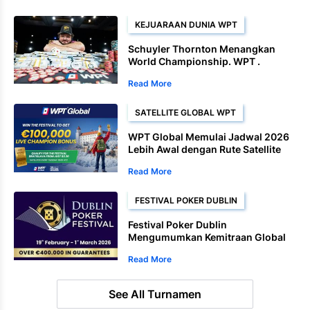
KEJUARAAN DUNIA WPT
Schuyler Thornton Menangkan
World Championship. WPT .
Setelah Penyelesaian yang
Read More
Dominan.
SATELLITE GLOBAL WPT
WPT Global Memulai Jadwal 2026
Lebih Awal dengan Rute Satellite
Baru di Bratislava
Read More
FESTIVAL POKER DUBLIN
Festival Poker Dublin
Mengumumkan Kemitraan Global
WPT
Read More
See All Turnamen