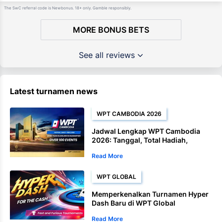
The SwC referral code is Newbonus. 18+ only. Gamble responsibly.
MORE BONUS BETS
See all reviews
Latest turnamen news
WPT CAMBODIA 2026
Jadwal Lengkap WPT Cambodia
2026: Tanggal, Total Hadiah,
Turnamen Satellite , dan Acara
Read More
Kejuaraan
WPT GLOBAL
Memperkenalkan Turnamen Hyper
Dash Baru di WPT Global
Read More