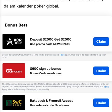
dalam kalender poker global.
Bonus Bets
Deposit $2000 Get $2000
Claim
Use promo code NEWBONUS
Use code NEWBONUS. Over 18s. Time limits, exclusions and
apply. Use crypto to deposit into the poker
T&Cs
room.
$600 sign up bonus
Claim
Bonus Code newbonus
The GGpoker code is newbonus. 18+. Matched Deposit up to a $600 sign up bonus for new UK players only, min
deposit £10. Matched Deposit max $600 - withdrawal restrictions & play through requirements apply. Full
T&Cs
Apply. GambleAware.org. Please play responsibly.
Rakeback & Freeroll Access
Claim
Use referral code Newbonus