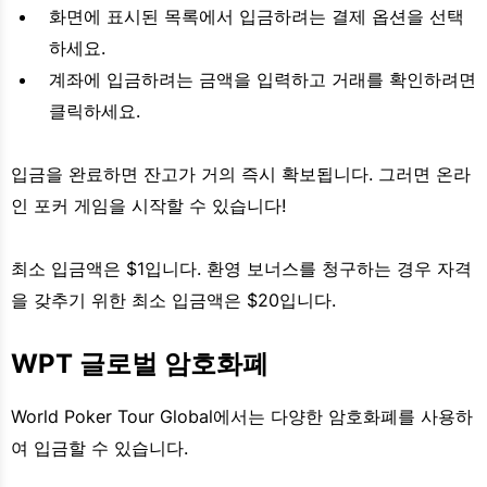
화면에 표시된 목록에서 입금하려는 결제 옵션을 선택
하세요.
계좌에 입금하려는 금액을 입력하고 거래를 확인하려면
클릭하세요.
입금을 완료하면 잔고가 거의 즉시 확보됩니다. 그러면 온라
인 포커 게임을 시작할 수 있습니다!
최소 입금액은 $1입니다. 환영 보너스를 청구하는 경우 자격
을 갖추기 위한 최소 입금액은 $20입니다.
WPT 글로벌 암호화폐
World Poker Tour Global에서는 다양한 암호화폐를 사용하
여 입금할 수 있습니다.