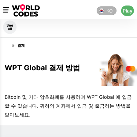
Play
KO
See
all
결제
WPT Global 결제 방법
Bitcoin 및 기타 암호화폐를 사용하여 WPT Global 에 입금
할 수 있습니다. 귀하의 계좌에서 입금 및 출금하는 방법을
알아보세요.