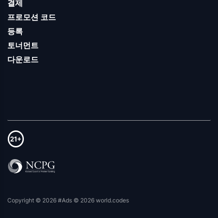
결제
프로모션 코드
등록
토너먼트
다운로드
Copyright © 2026 #Ads © 2026 world.codes