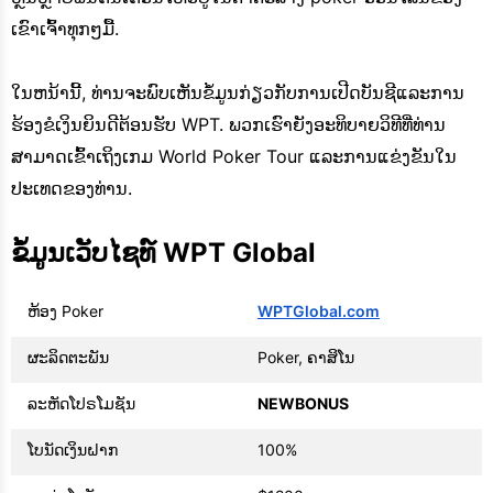
ເຂົາເຈົ້າທຸກໆມື້.
ໃນຫນ້ານີ້, ທ່ານຈະພົບເຫັນຂໍ້ມູນກ່ຽວກັບການເປີດບັນຊີແລະການ
ຮ້ອງຂໍເງິນຍິນດີຕ້ອນຮັບ WPT. ພວກເຮົາຍັງອະທິບາຍວິທີທີ່ທ່ານ
ສາມາດເຂົ້າເຖິງເກມ World Poker Tour ແລະການແຂ່ງຂັນໃນ
ປະເທດຂອງທ່ານ.
ຂໍ້ມູນເວັບໄຊທ໌ WPT Global
ຫ້ອງ Poker
WPTGlobal.com
ຜະລິດຕະພັນ
Poker, ຄາສິໂນ
ລະຫັດໂປຣໂມຊັນ
NEWBONUS
ໂບນັດເງິນຝາກ
100%