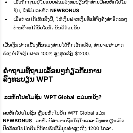
ເມື່ອຖືກຖາມຢູ່ໃນແບບຟອມລົງທະບຽນຖ້າທ່ານມີລະຫັດໂປໂມ
ຊັ່ນ, ໃຫ້ພິມລະຫັດ
NEWBONUS
ເມື່ອທ່ານໄດ້ເຮັດສິ່ງນີ້, ໃຫ້ເງິນຝາກເງິນທີ່ແທ້ຈິງຄັ້ງທໍາອິດຂອງ
ທ່ານທີ່ຈະໄດ້ຮັບໂບນັດຍິນດີຕ້ອນຮັບ
ເມື່ອເງິນຝາກເບື້ອງຕົ້ນຂອງທ່ານໄດ້ຖືກເຮັດແລ້ວ, ທ່ານຈະສາມາດ
ຮ້ອງຂໍເອົາເງິນຝາກ 100% ສູງສຸດເຖິງ $1200.
ຄຳຖາມທີ່ຖາມເລື້ອຍໆກ່ຽວກັບການ
ລົງທະບຽນ WPT
 ລະຫັດໂປຣໂມຊັນ  WPT Global  ແມ່ນຫຍັງ?
ລະຫັດໂປຣໂມຊັນ ຫຼືລະຫັດໂບນັດ WPT Global ແມ່ນ
NEWBONUS
. ລະຫັດນີ້ສາມາດຖືກໃຊ້ໃນເວລາລົງທະບຽນເພື່ອ
ປົດລັອກໂບນັດຍິນດີຕ້ອນຮັບທີ່ມີມູນຄ່າສູງເຖິງ 1200 ໂດລາ.