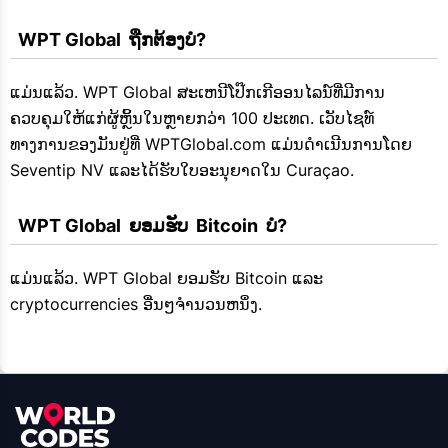
  WPT Global  ຖືກຕ້ອງບໍ?
ແມ່ນແລ້ວ. WPT Global ສະເຫນີໂປ໊ກເກີອອນໄລນ໌ທີ່ມີການ
ຄວບຄຸມໃຫ້ແກ່ຜູ້ຫຼິ້ນໃນຫຼາຍກວ່າ 100 ປະເທດ. ເວັບໄຊທ໌
ທາງການຂອງມັນຢູ່ທີ່ WPTGlobal.com ແມ່ນດໍາເນີນການໂດຍ
Seventip NV ແລະໄດ້ຮັບໃບອະນຸຍາດໃນ Curaçao.
  WPT Global  ຍອມຮັບ  Bitcoin  ບໍ?
ແມ່ນແລ້ວ. WPT Global ຍອມຮັບ Bitcoin ແລະ
cryptocurrencies ອື່ນໆຈໍານວນຫນຶ່ງ.