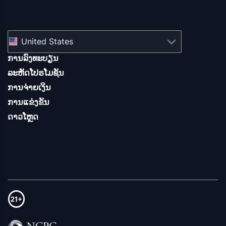
United States
ການລົງທະບຽນ
ລະຫັດໂປຣໂມຊັນ
ການຈ່າຍເງິນ
ການແຂ່ງຂັນ
ດາວໂຫຼດ