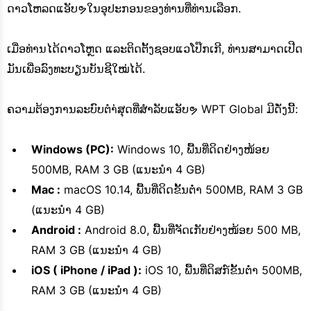
ດາວໂຫລດແອັບຯໃນອຸປະກອນຂອງທ່ານທີ່ທ່ານເລືອກ.
ເມື່ອທ່ານໄດ້ດາວໂຫຼດ ແລະຕິດຕັ້ງຊອບແວໂປ໊ກເກີ, ທ່ານສາມາດເປີດ
ມັນເພື່ອລົງທະບຽນບັນຊີໃໝ່ໄດ້.
ຄວາມຕ້ອງການລະບົບຕໍາ່ສຸດທີ່ສໍາລັບແອັບຯ WPT Global ມີດັ່ງນີ້:
Windows (PC):
Windows 10, ພື້ນທີ່ດິດຢ່າງໜ້ອຍ
500MB, RAM 3 GB (ແນະນຳ 4 GB)
Mac :
macOS 10.14, ພື້ນທີ່ດິດຂັ້ນຕ່ຳ 500MB, RAM 3 GB
(ແນະນຳ 4 GB)
Android :
Android 8.0, ພື້ນທີ່ຈັດເກັບຢ່າງໜ້ອຍ 500 MB,
RAM 3 GB (ແນະນຳ 4 GB)
iOS ( iPhone / iPad ):
iOS 10, ພື້ນທີ່ດິສກ໌ຂັ້ນຕ່ຳ 500MB,
RAM 3 GB (ແນະນຳ 4 GB)