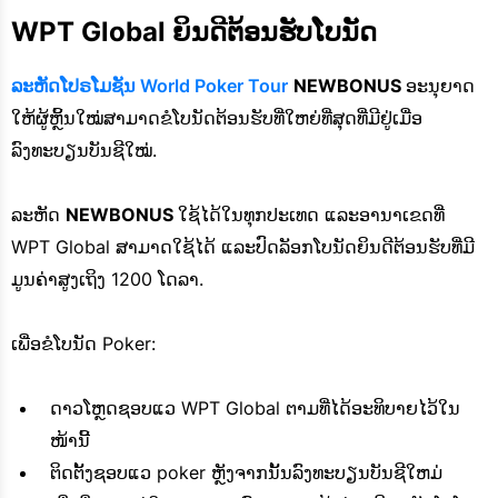
WPT Global ຍິນດີຕ້ອນຮັບໂບນັດ
ລະຫັດໂປຣໂມຊັນ World Poker Tour
NEWBONUS
ອະນຸຍາດ
ໃຫ້ຜູ້ຫຼິ້ນໃໝ່ສາມາດຂໍໂບນັດຕ້ອນຮັບທີ່ໃຫຍ່ທີ່ສຸດທີ່ມີຢູ່ເມື່ອ
ລົງທະບຽນບັນຊີໃໝ່.
ລະຫັດ
NEWBONUS
ໃຊ້ໄດ້ໃນທຸກປະເທດ ແລະອານາເຂດທີ່
WPT Global ສາມາດໃຊ້ໄດ້ ແລະປົດລັອກໂບນັດຍິນດີຕ້ອນຮັບທີ່ມີ
ມູນຄ່າສູງເຖິງ 1200 ໂດລາ.
ເພື່ອຂໍໂບນັດ Poker:
ດາວໂຫຼດຊອບແວ WPT Global ຕາມທີ່ໄດ້ອະທິບາຍໄວ້ໃນ
ໜ້ານີ້
ຕິດຕັ້ງຊອບແວ poker ຫຼັງຈາກນັ້ນລົງທະບຽນບັນຊີໃຫມ່