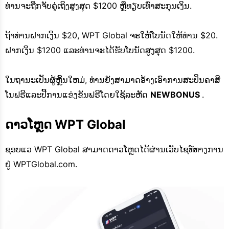
ທ່ານຈະຖືກຈັບຄູ່ເຖິງສູງສຸດ $1200 ຫຼືທຽບເທົ່າສະກຸນເງິນ.
ຖ້າທ່ານຝາກເງິນ $20, WPT Global ຈະໃຫ້ໂບນັດໃຫ້ທ່ານ $20.
ຝາກເງິນ $1200 ແລະທ່ານຈະໄດ້ຮັບໂບນັດສູງສຸດ $1200.
ໃນຖານະເປັນຜູ້ຫຼິ້ນໃຫມ່, ທ່ານຍັງສາມາດອ້າງເອົາການສະປິນຄາສິ
ໂນຟຣີແລະປີ້ການແຂ່ງຂັນຟຣີໂດຍໃຊ້ລະຫັດ
NEWBONUS
.
ດາວໂຫຼດ WPT Global
ຊອບແວ WPT Global ສາມາດດາວໂຫຼດໄດ້ຜ່ານເວັບໄຊທ໌ທາງການ
ຢູ່ WPTGlobal.com.