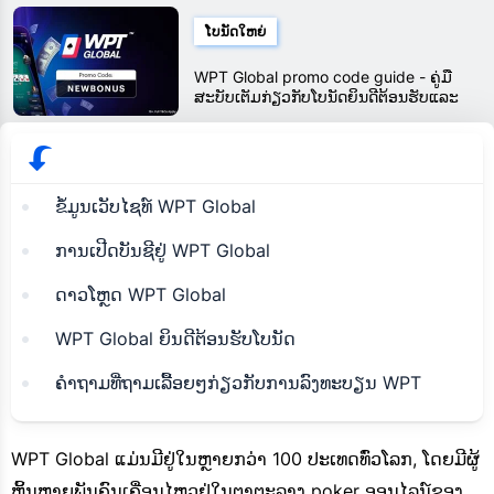
ໂບນັດໃຫຍ່
WPT Global promo code guide - ຄູ່ມື
ສະບັບເຕັມກ່ຽວກັບໂບນັດຍິນດີຕ້ອນຮັບແລະ
ລະຫັດ NEWBONUS
ຂໍ້ມູນເວັບໄຊທ໌ WPT Global
ການເປີດບັນຊີຢູ່ WPT Global
ດາວໂຫຼດ WPT Global
WPT Global ຍິນດີຕ້ອນຮັບໂບນັດ
ຄຳຖາມທີ່ຖາມເລື້ອຍໆກ່ຽວກັບການລົງທະບຽນ WPT
WPT Global ແມ່ນມີຢູ່ໃນຫຼາຍກວ່າ 100 ປະເທດທົ່ວໂລກ, ໂດຍມີຜູ້
ຫຼິ້ນຫຼາຍພັນຄົນເຄື່ອນໄຫວຢູ່ໃນຕາຕະລາງ poker ອອນໄລນ໌ຂອງ