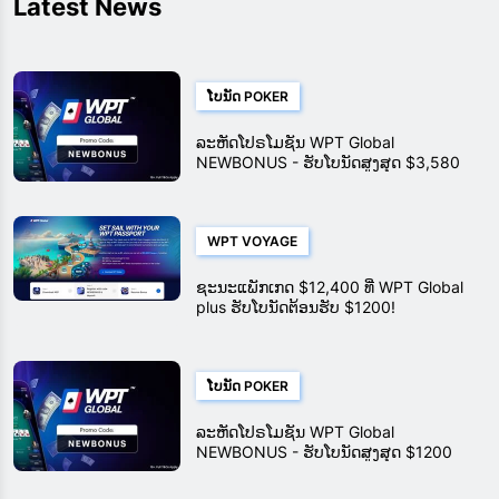
Latest News
ໂບນັດ POKER
ລະຫັດໂປຣໂມຊັນ WPT Global
NEWBONUS - ຮັບໂບນັດສູງສຸດ $3,580
ດ້ວຍລະຫັດນີ້
WPT VOYAGE
ຊະນະແພັກເກດ $12,400 ທີ່ WPT Global
plus ຮັບໂບນັດຕ້ອນຮັບ $1200!
ໂບນັດ POKER
ລະຫັດໂປຣໂມຊັນ WPT Global
NEWBONUS - ຮັບໂບນັດສູງສຸດ $1200
ດ້ວຍລະຫັດນີ້