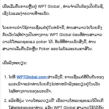
ເພື່ອເລີ່ມຕົ້ນການຫຼີ້ນຢູ່ WPT Global , ທ່ານຈໍາເປັນຕ້ອງເປີດບັນຊີ,
ເຊິ່ງໄວແລະງ່າຍດາຍທີ່ຈະເຮັດ.
ໂດຍການນໍາໃຊ້ການເຊື່ອມຕໍ່ຢູ່ໃນຫນ້ານີ້, ທ່ານສາມາດໄປໂດຍກົງ
ກັບເວັບໄຊທ໌ຢ່າງເປັນທາງການ WPT Global ບ່ອນທີ່ທ່ານສາມາດ
ດາວນ໌ໂຫລດຊອບແວ poker ໄດ້. ທັນທີທີ່ທ່ານເຮັດສິ່ງນີ້, ທ່ານ
ສາມາດເລີ່ມຕົ້ນມັກຫຼີ້ນ Poker ອອນໄລນ໌ແລະເກມຄາສິໂນ.
ເພື່ອລົງທະບຽນ:
ໄປທີ່
WPTGlobal.com
ຜ່ານລິ້ງນີ້. ການເຊື່ອມຕໍ່ທີ່ຢືນຢັນຂອງ
ພວກເຮົາຈະນໍາທ່ານໂດຍກົງໄປຫາຫນ້າລົງທະບຽນຢູ່ໃນເວັບ
ໄຊທ໌ທາງການຂອງພວກເຂົາ.
ຄລິກທີ່ປຸ່ມ 'ດາວໂຫລດດຽວນີ້' ເພື່ອດາວໂຫລດຊອບແວໂປ໊ກເກີ
ໃສ່ອຸປະກອນຂອງທ່ານ. ແອັບ WPT Global ສາມາດໃຊ້ໄດ້ກັບ