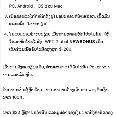
PC, Android , iOS ແລະ Mac.
ເມື່ອຊອບແວໄດ້ຖືກຕິດຕັ້ງຢູ່ໃນອຸປະກອນທີ່ທ່ານເລືອກ, ເປີດມັນ
ແລະຄລິກ 'ລົງທະບຽນ'.
ໃນແບບຟອມລົງທະບຽນ, ເມື່ອຖາມຫາລະຫັດໂປຣໂມຊັນ, ໃຫ້
ໃສ່ລະຫັດໂປຣໂມຊັນ WPT Global
NEWBONUS
ເມື່ອ
ເຂົ້າຮ່ວມເພື່ອຮັບໂບນັດສູງສຸດ $1200.
ເມື່ອທ່ານລົງທະບຽນແລ້ວ, ທ່ານສາມາດໄດ້ຮັບໂບນັດ Poker ຂອງ
ທ່ານແລະເລີ່ມຫຼີ້ນ.
ໃນຖານະເປັນຜູ້ຫຼິ້ນໃຫມ່, ທ່ານສາມາດອ້າງເອົາການແຂ່ງຂັນເງິນ
ຝາກ 100%.
ຝາກ $20 ຫຼືຫຼາຍກວ່ານັ້ນ ແລະມູນຄ່າຂອງເງິນຝາກຄັ້ງທໍາອິດຂອງ