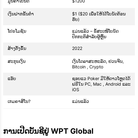
ມູນຄ່າໂບນັດ
$1200
ເງິນຝາກຂັ້ນຕໍ່າ
$1 ($20 ເພື່ອໃຫ້ໄດ້ໂບນັດຕ້ອນ
ຮັບ)
ໂປຣໂມຊັນ
ແມ່ນແລ້ວ – ຂໍ້ສະເໜີໂບນັດ
ປົກກະຕິສຳລັບຜູ້ຫຼິ້ນ
ສ້າງຕັ້ງຂຶ້ນ
2022
ສະກຸນເງິນ
ເງິນໂດລາສະຫະລັດ, ຢວນຈີນ,
Bitcoin , Crypto
ແອັບ
ຊອບແວ Poker ມີໃຫ້ດາວໂຫຼດໄດ້
ຟຣີໃນ PC, Mac , Android ແລະ
iOS
ເກມຄາສິໂນ?
ແມ່ນແລ້ວ
ການເປີດບັນຊີຢູ່ WPT Global