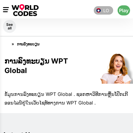
Play
LO
See
all
ການລົງທະບຽນ
ການລົງທະບຽນ WPT
Global
ຂໍ້ມູນການລົງທະບຽນ WPT Global . ຊອກຫາວິທີການຫຼິ້ນໂປ໊ກເກີ
ອອນໄລນ໌ຢູ່ໃນເວັບໄຊທ໌ທາງການ WPT Global .