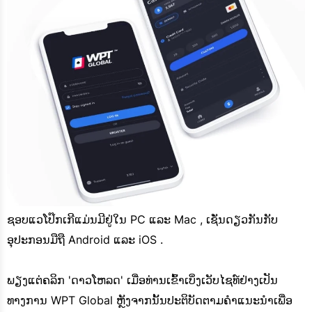
ຊອບແວໂປ໊ກເກີແມ່ນມີຢູ່ໃນ PC ແລະ Mac , ເຊັ່ນດຽວກັນກັບ
ອຸປະກອນມືຖື Android ແລະ iOS .
ພຽງແຕ່ຄລິກ 'ດາວໂຫລດ' ເມື່ອທ່ານເຂົ້າເບິ່ງເວັບໄຊທ໌ຢ່າງເປັນ
ທາງການ WPT Global ຫຼັງຈາກນັ້ນປະຕິບັດຕາມຄໍາແນະນໍາເພື່ອ