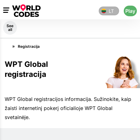
Play
LT
See
all
Registracija
WPT Global
registracija
WPT Global registracijos informacija. Sužinokite, kaip
žaisti internetinį pokerį oficialioje WPT Global
svetainėje.