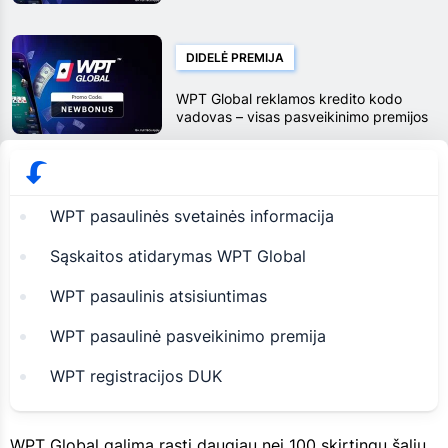
premiją naudodami šį kodą
DIDELĖ PREMIJA
WPT Global reklamos kredito kodo
vadovas – visas pasveikinimo premijos
ir NEWBONUS kodo vadovas
WPT pasaulinės svetainės informacija
Sąskaitos atidarymas WPT Global
WPT pasaulinis atsisiuntimas
WPT pasaulinė pasveikinimo premija
WPT registracijos DUK
WPT Global galima rasti daugiau nei 100 skirtingų šalių