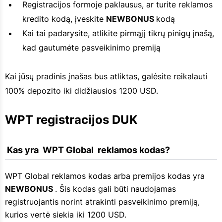
Registracijos formoje paklausus, ar turite reklamos
kredito kodą, įveskite
NEWBONUS
kodą
Kai tai padarysite, atlikite pirmąjį tikrų pinigų įnašą,
kad gautumėte pasveikinimo premiją
Kai jūsų pradinis įnašas bus atliktas, galėsite reikalauti
100% depozito iki didžiausios 1200 USD.
WPT registracijos DUK
 Kas yra  WPT Global  reklamos kodas?
WPT Global reklamos kodas arba premijos kodas yra
NEWBONUS
. Šis kodas gali būti naudojamas
registruojantis norint atrakinti pasveikinimo premiją,
kurios vertė siekia iki 1200 USD.