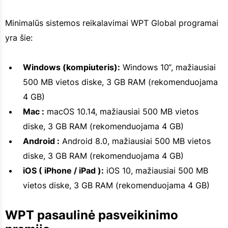
Minimalūs sistemos reikalavimai WPT Global programai
yra šie:
Windows (kompiuteris):
Windows 10“, mažiausiai
500 MB vietos diske, 3 GB RAM (rekomenduojama
4 GB)
Mac :
macOS 10.14, mažiausiai 500 MB vietos
diske, 3 GB RAM (rekomenduojama 4 GB)
Android :
Android 8.0, mažiausiai 500 MB vietos
diske, 3 GB RAM (rekomenduojama 4 GB)
iOS ( iPhone / iPad ):
iOS 10, mažiausiai 500 MB
vietos diske, 3 GB RAM (rekomenduojama 4 GB)
WPT pasaulinė pasveikinimo