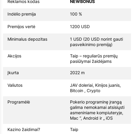
Reklamos kodas
NEWBONUS
Indėlio premija
100 %
Premijos vertė
1200 USD
Minimalus depozitas
1 USD (20 USD norint gauti
pasveikinimo premiją)
Akcijos
Taip – reguliarūs premijų
pasiūlymai žaidėjams
Įkurta
2022 m
Valiutos
JAV doleriai, Kinijos juanis,
Bitcoin , Crypto
Programėlė
Pokerio programinę įrangą
galima nemokamai atsisiųsti
asmeniniame kompiuteryje,
Mac “, Android ir „ iOS
Kazino žaidimai?
Taip