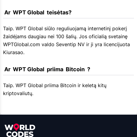
 Ar  WPT Global  teisėtas?
Taip. WPT Global siūlo reguliuojamą internetinį pokerį
žaidėjams daugiau nei 100 šalių. Jos oficialią svetainę
WPTGlobal.com valdo Seventip NV ir ji yra licencijuota
Kiurasao.
 Ar  WPT Global  priima  Bitcoin  ?
Taip. WPT Global priima Bitcoin ir keletą kitų
kriptovaliutų.