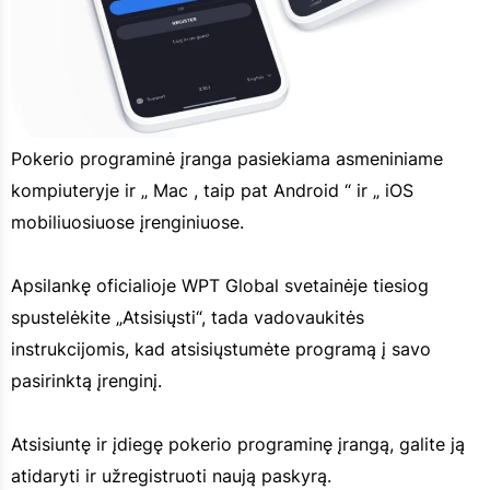
Pokerio programinė įranga pasiekiama asmeniniame
kompiuteryje ir „ Mac , taip pat Android “ ir „ iOS
mobiliuosiuose įrenginiuose.
Apsilankę oficialioje WPT Global svetainėje tiesiog
spustelėkite „Atsisiųsti“, tada vadovaukitės
instrukcijomis, kad atsisiųstumėte programą į savo
pasirinktą įrenginį.
Atsisiuntę ir įdiegę pokerio programinę įrangą, galite ją
atidaryti ir užregistruoti naują paskyrą.