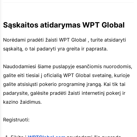
Sąskaitos atidarymas WPT Global
Norėdami pradėti žaisti WPT Global , turite atsidaryti
sąskaitą, o tai padaryti yra greita ir paprasta.
Naudodamiesi šiame puslapyje esančiomis nuorodomis,
galite eiti tiesiai į oficialią WPT Global svetainę, kurioje
galite atsisiųsti pokerio programinę įrangą. Kai tik tai
padarysite, galėsite pradėti žaisti internetinį pokerį ir
kazino žaidimus.
Registruoti: