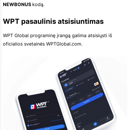
NEWBONUS
kodą.
WPT pasaulinis atsisiuntimas
WPT Global programinę įrangą galima atsisiųsti iš
oficialios svetainės WPTGlobal.com.