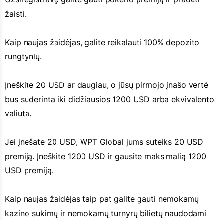
žaisti.
Kaip naujas žaidėjas, galite reikalauti 100% depozito
rungtynių.
Įneškite 20 USD ar daugiau, o jūsų pirmojo įnašo vertė
bus suderinta iki didžiausios 1200 USD arba ekvivalento
valiuta.
Jei įnešate 20 USD, WPT Global jums suteiks 20 USD
premiją. Įneškite 1200 USD ir gausite maksimalią 1200
USD premiją.
Kaip naujas žaidėjas taip pat galite gauti nemokamų
kazino sukimų ir nemokamų turnyrų bilietų naudodami