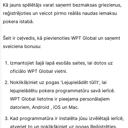
Kā jauns spēlētājs varat saņemt bezmaksas griezienus,
reģistrējoties un veicot pirmo reālās naudas iemaksu
pokera istabā.
Šeit ir ceļvedis, kā pievienoties WPT Global un saņemt
sveiciena bonusu:
Izmantojiet šajā lapā esošās saites, lai dotos uz
oficiālo WPT Global vietni.
Noklikšķiniet uz pogas 'Lejupielādēt tūlīt', lai
lejupielādētu pokera programmatūru savā ierīcē.
WPT Global lietotne ir pieejama personālajiem
datoriem, Android , iOS un Mac.
Kad programmatūra ir instalēta jūsu izvēlētajā ierīcē,
atveriet to un noklikšķiniet uz pogas Reģistrēties.