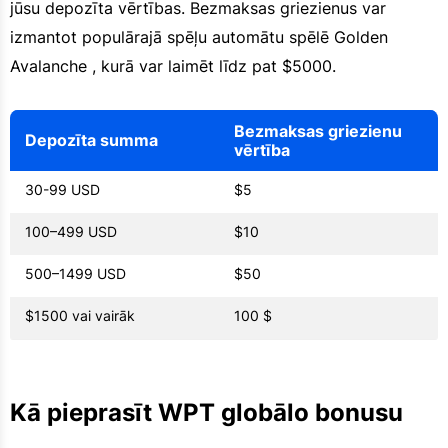
jūsu depozīta vērtības. Bezmaksas griezienus var
izmantot populārajā spēļu automātu spēlē Golden
Avalanche , kurā var laimēt līdz pat $5000.
Bezmaksas griezienu
Depozīta summa
vērtība
30-99 USD
$5
100–499 USD
$10
500–1499 USD
$50
$1500 vai vairāk
100 $
Kā pieprasīt WPT globālo bonusu