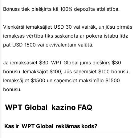
Bonuss tiek piešķirts kā 100% depozīta atbilstība.
Vienkārši iemaksājiet USD 30 vai vairāk, un jūsu pirmās
iemaksas vērtība tiks saskaņota ar pokera istabu līdz
pat USD 1500 vai ekvivalentam valūtā.
Ja iemaksāsiet $30, WPT Global jums piešķirs $30
bonusu. Iemaksājot $100, Jūs saņemsiet $100 bonusu.
Iemaksājiet $1500 un saņemsiet maksimālo $1500
bonusu.
 WPT Global  kazino FAQ
 Kas ir  WPT Global  reklāmas kods?