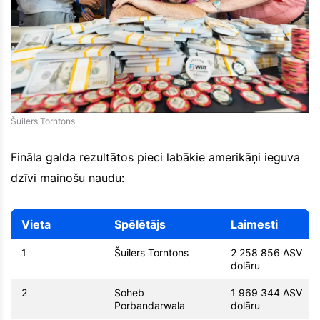
Šuilers Torntons
Fināla galda rezultātos pieci labākie amerikāņi ieguva
dzīvi mainošu naudu:
Vieta
Spēlētājs
Laimesti
1
Šuilers Torntons
2 258 856 ASV
dolāru
2
Soheb
1 969 344 ASV
Porbandarwala
dolāru