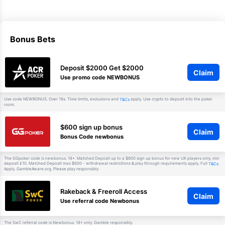
Bonus Bets
Deposit $2000 Get $2000
Claim
Use promo code NEWBONUS
Use code NEWBONUS. Over 18s. Time limits, exclusions and
apply. Use crypto to deposit into the poker
T&Cs
room.
$600 sign up bonus
Claim
Bonus Code newbonus
The GGpoker code is newbonus. 18+. Matched Deposit up to a $600 sign up bonus for new UK players only, min
deposit £10. Matched Deposit max $600 - withdrawal restrictions & play through requirements apply. Full
T&Cs
Apply. GambleAware.org. Please play responsibly.
Rakeback & Freeroll Access
Claim
Use referral code Newbonus
The SwC referral code is Newbonus. 18+ only. Gamble responsibly.