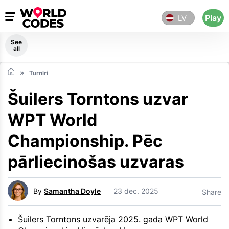
Play
LV
See
all
Turnīri
Šuilers Torntons uzvar
WPT World
Championship. Pēc
pārliecinošas uzvaras
By
Samantha Doyle
23 dec. 2025
Share
Šuilers Torntons uzvarēja 2025. gada WPT World