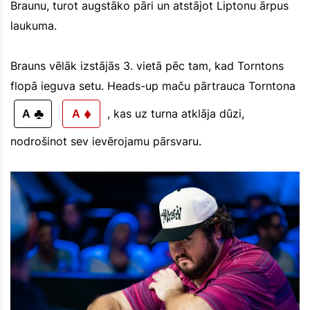
Braunu, turot augstāko pāri un atstājot Liptonu ārpus
laukuma.
Brauns vēlāk izstājās 3. vietā pēc tam, kad Torntons
flopā ieguva setu. Heads-up maču pārtrauca Torntona
♣
♦
A
A
, kas uz turna atklāja dūzi,
nodrošinot sev ievērojamu pārsvaru.