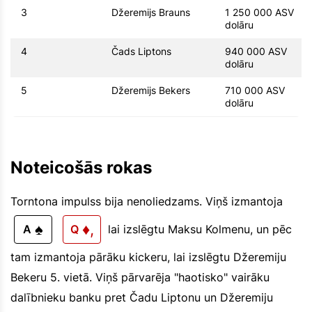
3
Džeremijs Brauns
1 250 000 ASV
dolāru
4
Čads Liptons
940 000 ASV
dolāru
5
Džeremijs Bekers
710 000 ASV
dolāru
Noteicošās rokas
Torntona impulss bija nenoliedzams. Viņš izmantoja
♠
♦,
A
Q
lai izslēgtu Maksu Kolmenu, un pēc
tam izmantoja pārāku kickeru, lai izslēgtu Džeremiju
Bekeru 5. vietā. Viņš pārvarēja "haotisko" vairāku
dalībnieku banku pret Čadu Liptonu un Džeremiju