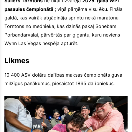
Šuilers Torntons
ne tikai uzvarēja
2025. gada WPT
pasaules čempionātā
; viņš pārņēma visu ēku. Fināla
galdā, kas vairāk atgādināja sprintu nekā maratonu,
Torntons no mednieka, kas dzinās pakaļ Sohebam
Porbandarvalai, pārvērtās par gigantu, kuru neviens
Wynn Las Vegas nespēja apturēt.
Likmes
10 400 ASV dolāru dalības maksas čempionāts guva
milzīgus panākumus, piesaistot 1865 dalībniekus.