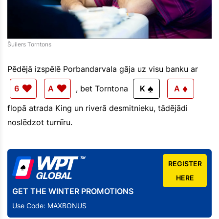
Šuilers Torntons
Pēdējā izspēlē Porbandarvala gāja uz visu banku ar
♥
♥
♠
♦
6
A
, bet Torntona
K
A
flopā atrada King un riverā desmitnieku, tādējādi
noslēdzot turnīru.
REGISTER
HERE
GET THE WINTER PROMOTIONS
Use Code: MAXBONUS