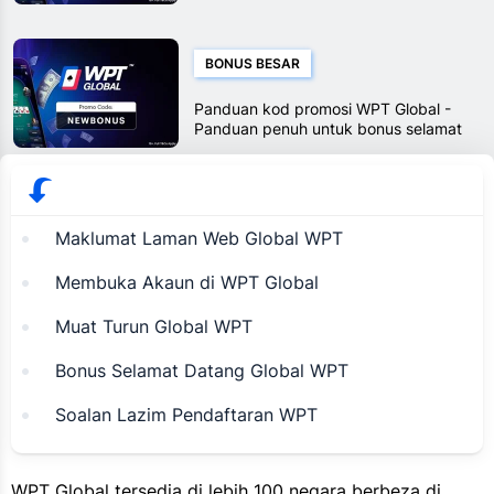
dengan kod ini
BONUS BESAR
Panduan kod promosi WPT Global -
Panduan penuh untuk bonus selamat
datang dan kod NEWBONUS
Maklumat Laman Web Global WPT
Membuka Akaun di WPT Global
Muat Turun Global WPT
Bonus Selamat Datang Global WPT
Soalan Lazim Pendaftaran WPT
WPT Global tersedia di lebih 100 negara berbeza di