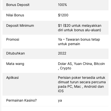
Bonus Deposit
100%
Nilai Bonus
$1200
Deposit Minimum
$1 ($20 untuk melayakkan
diri untuk bonus alu-aluan)
Promosi
Ya – Tawaran bonus tetap
untuk pemain
Ditubuhkan
2022
Mata wang
Dolar AS, Yuan China, Bitcoin
, Crypto
Aplikasi
Perisian poker tersedia untuk
dimuat turun secara percuma
pada PC, Mac , Android dan
iOS
Permainan Kasino?
ya