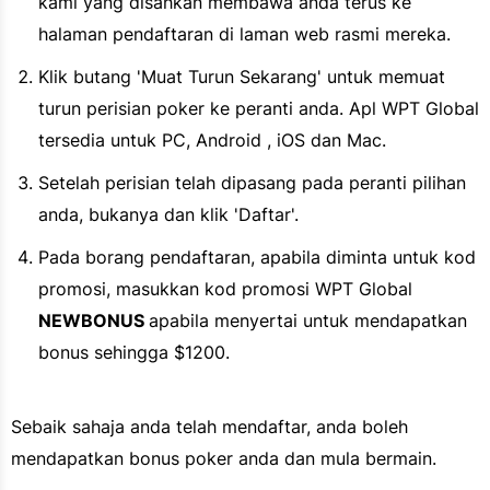
kami yang disahkan membawa anda terus ke
halaman pendaftaran di laman web rasmi mereka.
Klik butang 'Muat Turun Sekarang' untuk memuat
turun perisian poker ke peranti anda. Apl WPT Global
tersedia untuk PC, Android , iOS dan Mac.
Setelah perisian telah dipasang pada peranti pilihan
anda, bukanya dan klik 'Daftar'.
Pada borang pendaftaran, apabila diminta untuk kod
promosi, masukkan kod promosi WPT Global
NEWBONUS
apabila menyertai untuk mendapatkan
bonus sehingga $1200.
Sebaik sahaja anda telah mendaftar, anda boleh
mendapatkan bonus poker anda dan mula bermain.