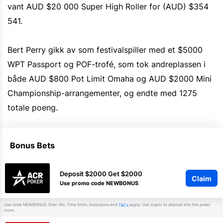
vant AUD $20 000 Super High Roller for (AUD) $354
541.
Bert Perry gikk av som festivalspiller med et $5000
WPT Passport og POF-trofé, som tok andreplassen i
både AUD $800 Pot Limit Omaha og AUD $2000 Mini
Championship-arrangementer, og endte med 1275
totale poeng.
Bonus Bets
Deposit $2000 Get $2000
Claim
Use promo code NEWBONUS
Use code NEWBONUS. Over 18s. Time limits, exclusions and
apply. Use crypto to deposit into the poker
T&Cs
room.