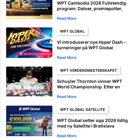
WPT Cambodia 2026 Fullstendig
program: Datoer, premiepotter,
Satellite og
Read More
mesterskapsarrangementer
WPT GLOBAL
Vi introduserer nye Hyper Dash -
turneringer på WPT Global
Read More
WPT VERDENSMESTERSKAPET
Schuyler Thornton vinner WPT
World Championship. Etter en
dominerende avslutning.
Read More
WPT GLOBAL SATELLITE
WPT Global setter opp 2026 tidlig
med ny Satellite i Bratislava
Read More