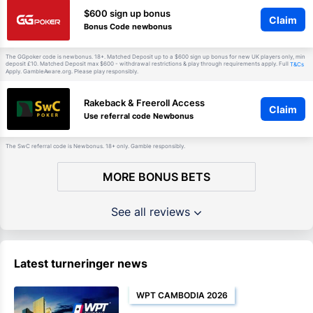
$600 sign up bonus
Claim
Bonus Code newbonus
The GGpoker code is newbonus. 18+. Matched Deposit up to a $600 sign up bonus for new UK players only, min
deposit £10. Matched Deposit max $600 - withdrawal restrictions & play through requirements apply. Full
T&Cs
Apply. GambleAware.org. Please play responsibly.
Rakeback & Freeroll Access
Claim
Use referral code Newbonus
The SwC referral code is Newbonus. 18+ only. Gamble responsibly.
MORE BONUS BETS
See all reviews
Latest turneringer news
WPT CAMBODIA 2026