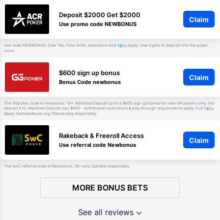
Deposit $2000 Get $2000
Claim
Use promo code NEWBONUS
Use code NEWBONUS. Over 18s. Time limits, exclusions and
apply. Use crypto to deposit into the poker
T&Cs
room.
$600 sign up bonus
Claim
Bonus Code newbonus
The GGpoker code is newbonus. 18+. Matched Deposit up to a $600 sign up bonus for new UK players only, min
deposit £10. Matched Deposit max $600 - withdrawal restrictions & play through requirements apply. Full
T&Cs
Apply. GambleAware.org. Please play responsibly.
Rakeback & Freeroll Access
Claim
Use referral code Newbonus
The SwC referral code is Newbonus. 18+ only. Gamble responsibly.
MORE BONUS BETS
See all reviews