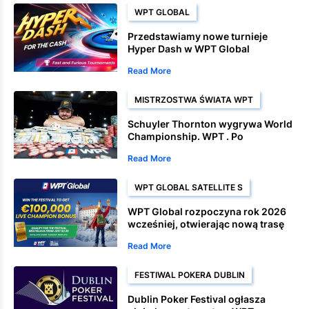
WPT GLOBAL
Przedstawiamy nowe turnieje
Hyper Dash w WPT Global
Read More
MISTRZOSTWA ŚWIATA WPT
Schuyler Thornton wygrywa World
Championship. WPT . Po
dominującym finiszu
Read More
WPT GLOBAL SATELLITE S
WPT Global rozpoczyna rok 2026
wcześniej, otwierając nową trasę
Satellite do Bratysławy
Read More
FESTIWAL POKERA DUBLIN
Dublin Poker Festival ogłasza