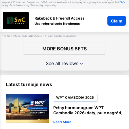
deposit £10. Matched Deposit max $600 - withdrawal restrictions & play through requirements apply. Full
T&Cs
Apply. GambleAware.org. Please play responsibly.
Rakeback & Freeroll Access
Claim
Use referral code Newbonus
The SwC referral code is Newbonus. 18+ only. Gamble responsibly.
MORE BONUS BETS
See all reviews
Latest turnieje news
WPT CAMBODIA 2026
Pełny harmonogram WPT
Cambodia 2026: daty, pule nagród,
Satellite i wydarzenia mistrzowskie
Read More