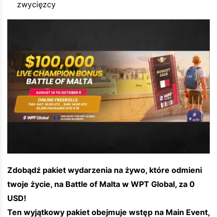
zwycięzcy
Zdobądź pakiet wydarzenia na żywo, które odmieni
twoje życie, na Battle of Malta w WPT Global, za 0
USD!
Ten wyjątkowy pakiet obejmuje wstęp na Main Event,