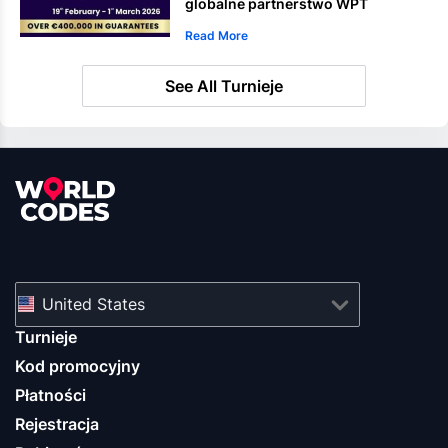
globalne partnerstwo WPT
Read More
See All Turnieje
United States
Turnieje
Kod promocyjny
Płatności
Rejestracja