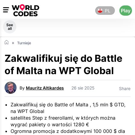
Play
PL
See
all
Turnieje
Zakwalifikuj się do Battle
of Malta na WPT Global
By
Mauritz Altikardes
26 sie 2025
Share
Zakwalifikuj się do Battle of Malta , 1,5 mln $ GTD,
na WPT Global
satellites Step z freerollami, w których można
wygrać pakiety o wartości 1280 €
Ogromna promocja z dodatkowymi 100 000 $ dla