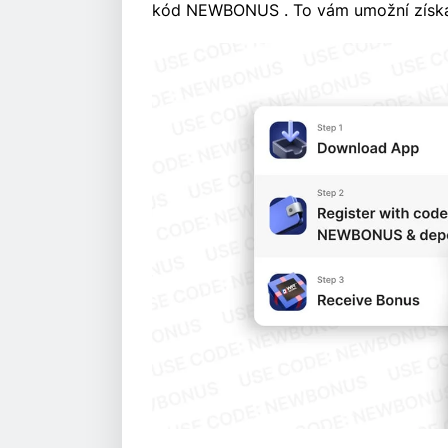
kód NEWBONUS . To vám umožní získať