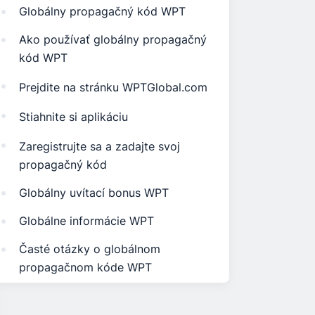
Globálny propagačný kód WPT
Ako používať globálny propagačný
kód WPT
Prejdite na stránku WPTGlobal.com
Stiahnite si aplikáciu
Zaregistrujte sa a zadajte svoj
propagačný kód
Globálny uvítací bonus WPT
Globálne informácie WPT
Časté otázky o globálnom
propagačnom kóde WPT