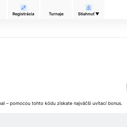
Registrácia
Turnaje
Stiahnuť ▼
 – pomocou tohto kódu získate najväčší uvítací bonus.