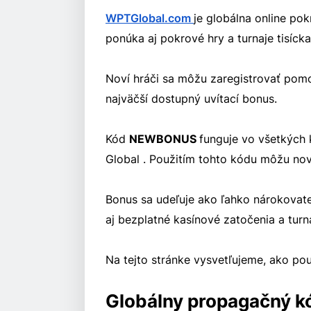
WPTGlobal.com
je globálna online po
ponúka aj pokrové hry a turnaje tisíc
Noví hráči sa môžu zaregistrovať p
najväčší dostupný uvítací bonus.
Kód
NEWBONUS
funguje vo všetkých k
Global . Použitím tohto kódu môžu nov
Bonus sa udeľuje ako ľahko nárokovate
aj bezplatné kasínové zatočenia a turn
Na tejto stránke vysvetľujeme, ako po
Globálny propagačný 