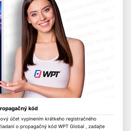
 propagačný kód
 nový účet vyplnením krátkeho registračného
žiadaní o propagačný kód WPT Global , zadajte