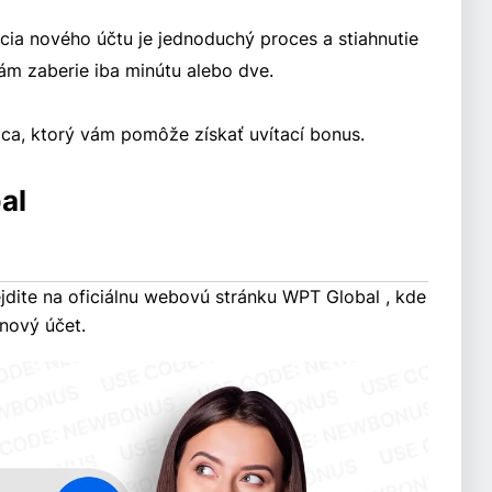
cia nového účtu je jednoduchý proces a stiahnutie
ám zaberie iba minútu alebo dve.
ca, ktorý vám pomôže získať uvítací bonus.
al
dite na oficiálnu webovú stránku WPT Global , kde
 nový účet.