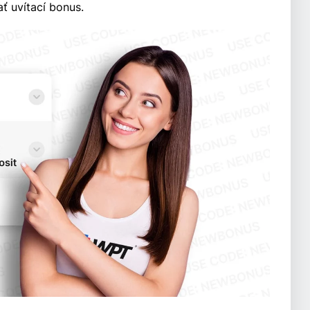
 uvítací bonus.