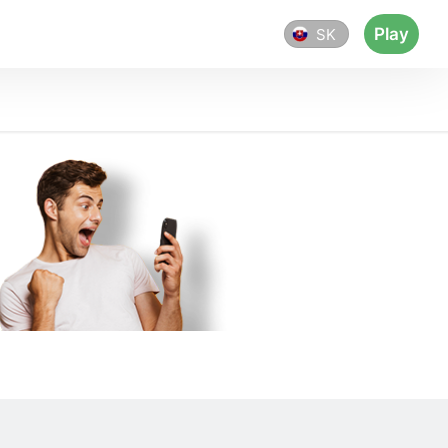
Play
SK