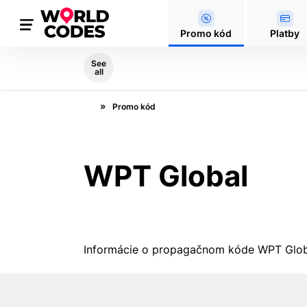
Promo kód
Platby
See
all
Promo kód
WPT Global
Informácie o propagačnom kóde WPT Global