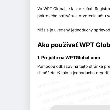
Vo WPT Global je ľahké začať. Registrá
pokrového softvéru a otvorenie účtu v
Nižšie je uvedený jednoduchý sprievod
Ako používať WPT Glob
Prejdite na WPTGlobal.com
Pomocou odkazov na tejto stránke prej
si môžete rýchlo a jednoducho otvoriť