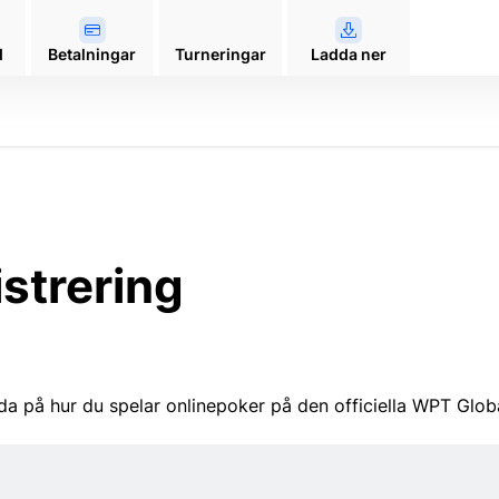
d
Betalningar
Turneringar
Ladda ner
strering
da på hur du spelar onlinepoker på den officiella WPT Glo