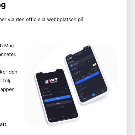
ng
r via den officiella webbplatsen på
ch Mac ,
nheter.
öker den
 följ
r appen
att