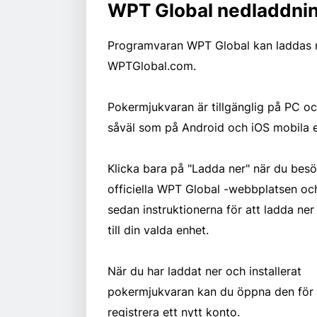
WPT Global nedladdni
Programvaran WPT Global kan laddas ne
WPTGlobal.com.
Pokermjukvaran är tillgänglig på PC o
såväl som på Android och iOS mobila e
Klicka bara på "Ladda ner" när du bes
officiella WPT Global -webbplatsen och
sedan instruktionerna för att ladda ne
till din valda enhet.
När du har laddat ner och installerat
pokermjukvaran kan du öppna den för 
registrera ett nytt konto.