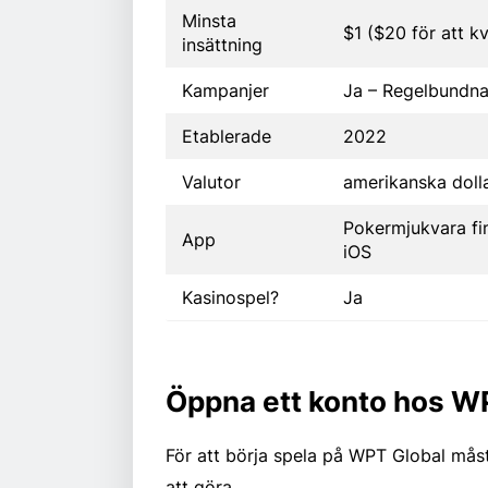
Minsta
$1 ($20 för att k
insättning
Kampanjer
Ja – Regelbundna
Etablerade
2022
Valutor
amerikanska dolla
Pokermjukvara fin
App
iOS
Kasinospel?
Ja
Öppna ett konto hos W
För att börja spela på WPT Global måst
att göra.