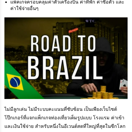
แพ็คเกจครอบคลุมค่าตั๋วเครื่องบิน ค่าที่พัก ค่าซื้อตั๋ว และ
ค่าใช้จ่ายอื่นๆ
ไม่มีลูกเล่น ไม่มีระบบคะแนนที่ซับซ้อน เป็นเพียงเว็บไซต์
โป๊กเกอร์ที่แจกแพ็กเกจท่องเที่ยวเต็มรูปแบบ โรงแรม ค่าเข้า
และเงินใช้จ่าย สำหรับหนึ่งในอีเวนต์สดที่ใหญ่ที่สุดในซีกโลก