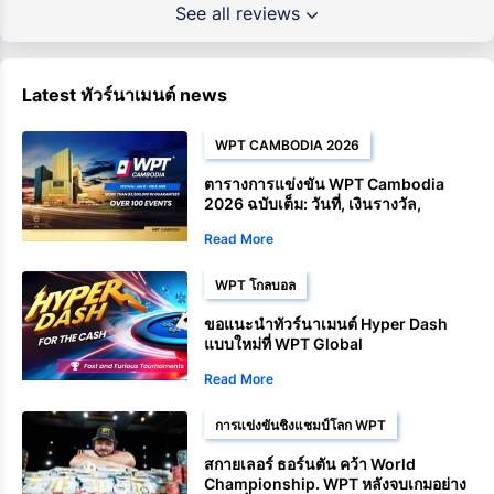
See all reviews
Latest ทัวร์นาเมนต์ news
WPT CAMBODIA 2026
ตารางการแข่งขัน WPT Cambodia
2026 ฉบับเต็ม: วันที่, เงินรางวัล,
Satellite และรอบชิงชนะเลิศ
Read More
WPT โกลบอล
ขอแนะนำทัวร์นาเมนต์ Hyper Dash
แบบใหม่ที่ WPT Global
Read More
การแข่งขันชิงแชมป์โลก WPT
สกายเลอร์ ธอร์นตัน คว้า World
Championship. WPT หลังจบเกมอย่าง