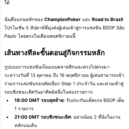
ใต้
นั่นคือแกนหลักของ
ChampionPoker
และ
Road to Brazil
โปรโมชั่น 5 สัปดาห์ที่มุ่งส่งผู้เล่นเข้าสู่การแข่งขัน BSOP São
Paulo โดยตรงในเดือนพฤศจิกายนนี้
เส้นทางทีละขั้นตอนสู่กิจกรรมหลัก
รูปแบบการแข่งขันเป็นแบบคลาสสิกและตรงไปตรงมา
ระหว่างวันที่ 13 ตุลาคม ถึง 16 พฤศจิกายน ผู้เล่นสามารถเข้า
ร่วมการแข่งขันรอบคัดเลือก Step 1 ประจำวัน และผ่านเข้าสู่
รอบชิงชนะเลิศวันอาทิตย์หนึ่งในสองรายการ:
18:00 GMT รอบสุดท้าย:
รับประกันแพ็คเกจ BSOP เต็ม
1 รายการ
21:00 GMT รอบชิงชนะเลิศ:
อย่างน้อย 2 ที่นั่งในงาน
หลักบนเส้น