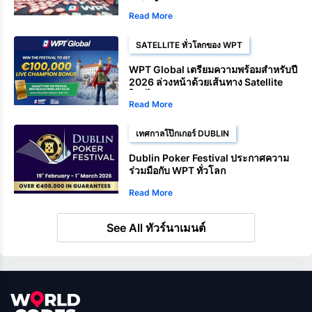
เหนือชั้น
Read More
SATELLITE ทั่วโลกของ WPT
WPT Global เตรียมความพร้อมสำหรับปี
2026 ล่วงหน้าด้วยเส้นทาง Satellite
ใหม่ไปยังบราติสลาวา
Read More
เทศกาลโป๊กเกอร์ DUBLIN
Dublin Poker Festival ประกาศความ
ร่วมมือกับ WPT ทั่วโลก
Read More
See All ทัวร์นาเมนต์