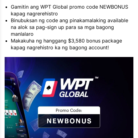
Gamitin ang WPT Global promo code NEWBONUS
kapag nagrerehistro
Binubuksan ng code ang pinakamalaking available
na alok sa pag-sign up para sa mga bagong
manlalaro
Makakuha ng hanggang $3,580 bonus package
kapag nagrehistro ka ng bagong account!