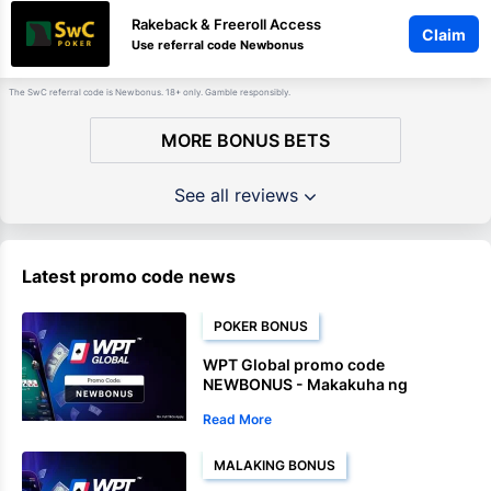
Rakeback & Freeroll Access
Claim
Use referral code Newbonus
The SwC referral code is Newbonus. 18+ only. Gamble responsibly.
MORE BONUS BETS
See all reviews
Latest promo code news
POKER BONUS
WPT Global promo code
NEWBONUS - Makakuha ng
hanggang $1200 na bonus gamit
Read More
ang code na ito
MALAKING BONUS