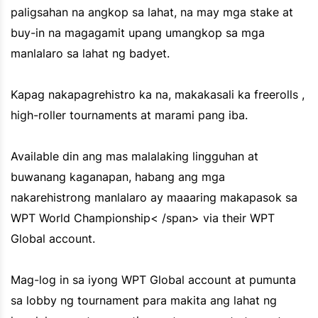
paligsahan na angkop sa lahat, na may mga stake at
buy-in na magagamit upang umangkop sa mga
manlalaro sa lahat ng badyet.
Kapag nakapagrehistro ka na, makakasali ka freerolls ,
high-roller tournaments at marami pang iba.
Available din ang mas malalaking lingguhan at
buwanang kaganapan, habang ang mga
nakarehistrong manlalaro ay maaaring makapasok sa
WPT World Championship< /span> via their WPT
Global account.
Mag-log in sa iyong WPT Global account at pumunta
sa lobby ng tournament para makita ang lahat ng