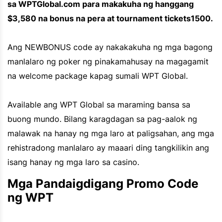
sa WPTGlobal.com para makakuha ng hanggang
$3,580 na bonus na pera at tournament tickets1500.
Ang NEWBONUS code ay nakakakuha ng mga bagong
manlalaro ng poker ng pinakamahusay na magagamit
na welcome package kapag sumali WPT Global.
Available ang WPT Global sa maraming bansa sa
buong mundo. Bilang karagdagan sa pag-aalok ng
malawak na hanay ng mga laro at paligsahan, ang mga
rehistradong manlalaro ay maaari ding tangkilikin ang
isang hanay ng mga laro sa casino.
Mga Pandaigdigang Promo Code
ng WPT