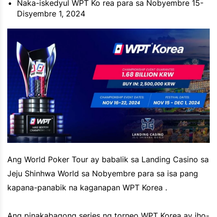
Naka-iskedyul WPT Ko rea para sa Nobyembre 15-
Disyembre 1, 2024
Ang World Poker Tour ay babalik sa Landing Casino sa
Jeju Shinhwa World sa Nobyembre para sa isa pang
kapana-panabik na kaganapan WPT Korea .
Ang pinakabagong series ng torneo WPT Korea ay iho-