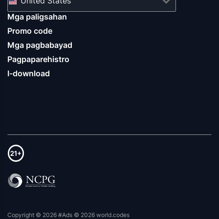
United States
Mga paligsahan
Promo code
Mga pagbabayad
Pagpaparehistro
I-download
Copyright © 2026 #Ads © 2026 world.codes