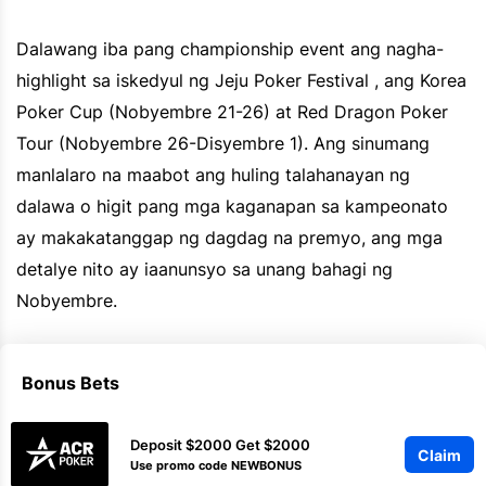
Dalawang iba pang championship event ang nagha-
highlight sa iskedyul ng Jeju Poker Festival , ang Korea
Poker Cup (Nobyembre 21-26) at Red Dragon Poker
Tour (Nobyembre 26-Disyembre 1). Ang sinumang
manlalaro na maabot ang huling talahanayan ng
dalawa o higit pang mga kaganapan sa kampeonato
ay makakatanggap ng dagdag na premyo, ang mga
detalye nito ay iaanunsyo sa unang bahagi ng
Nobyembre.
Bonus Bets
Deposit $2000 Get $2000
Claim
Use promo code NEWBONUS