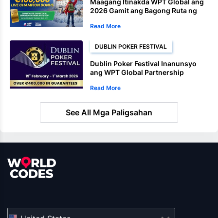
Maagang Itinakda WPT Global ang
2026 Gamit ang Bagong Ruta ng
Bratislava Satellite
Read More
DUBLIN POKER FESTIVAL
Dublin Poker Festival Inanunsyo
ang WPT Global Partnership
Read More
See All Mga Paligsahan