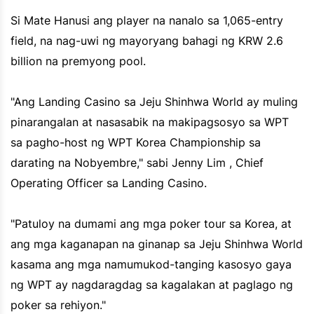
Si Mate Hanusi ang player na nanalo sa 1,065-entry
field, na nag-uwi ng mayoryang bahagi ng KRW 2.6
billion na premyong pool.
"Ang Landing Casino sa Jeju Shinhwa World ay muling
pinarangalan at nasasabik na makipagsosyo sa WPT
sa pagho-host ng WPT Korea Championship sa
darating na Nobyembre," sabi Jenny Lim , Chief
Operating Officer sa Landing Casino.
"Patuloy na dumami ang mga poker tour sa Korea, at
ang mga kaganapan na ginanap sa Jeju Shinhwa World
kasama ang mga namumukod-tanging kasosyo gaya
ng WPT ay nagdaragdag sa kagalakan at paglago ng
poker sa rehiyon."