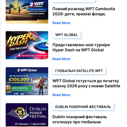
Повний розклад WPT Cambodia
2026: дати, призові фонди,
Satellite та чемпіонські події
Read More
WPT GLOBAL
Представляємо нові турніри
Hyper Dash на WPT Global
Read More
ГЛОБАЛЬНІ SATELLITE WPT
WPT Global готується до початку
сезону 2026 року з новим Satellite
маршрутом у Братиславі
Read More
DUBLIN ПОКЕРНИЙ ФЕСТИВАЛЬ
Dublin покерний фестиваль
оголошує про глобальне
партнерство WPT