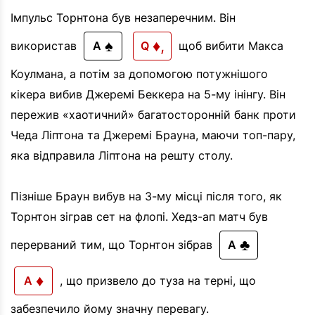
Імпульс Торнтона був незаперечним. Він
♠
♦,
використав
A
Q
щоб вибити Макса
Коулмана, а потім за допомогою потужнішого
кікера вибив Джеремі Беккера на 5-му інінгу. Він
пережив «хаотичний» багатосторонній банк проти
Чеда Ліптона та Джеремі Брауна, маючи топ-пару,
яка відправила Ліптона на решту столу.
Пізніше Браун вибув на 3-му місці після того, як
Торнтон зіграв сет на флопі. Хедз-ап матч був
♣
перерваний тим, що Торнтон зібрав
A
♦
A
, що призвело до туза на терні, що
забезпечило йому значну перевагу.