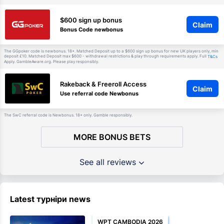
$600 sign up bonus
Claim
Bonus Code newbonus
The GGpoker code is newbonus. 18+. Matched Deposit up to a $600 sign up bonus for new UK players only, min
deposit £10. Matched Deposit max $600 - withdrawal restrictions & play through requirements apply. Full
T&Cs
Apply. GambleAware.org. Please play responsibly.
Rakeback & Freeroll Access
Claim
Use referral code Newbonus
The SwC referral code is Newbonus. 18+ only. Gamble responsibly.
MORE BONUS BETS
See all reviews
Latest турніри news
WPT CAMBODIA 2026