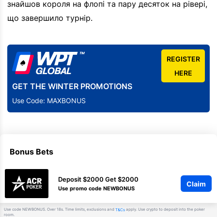
знайшов короля на флопі та пару десяток на рівері,
що завершило турнір.
REGISTER
HERE
GET THE WINTER PROMOTIONS
Use Code: MAXBONUS
Bonus Bets
Deposit $2000 Get $2000
Claim
Use promo code NEWBONUS
Use code NEWBONUS. Over 18s. Time limits, exclusions and
apply. Use crypto to deposit into the poker
T&Cs
room.