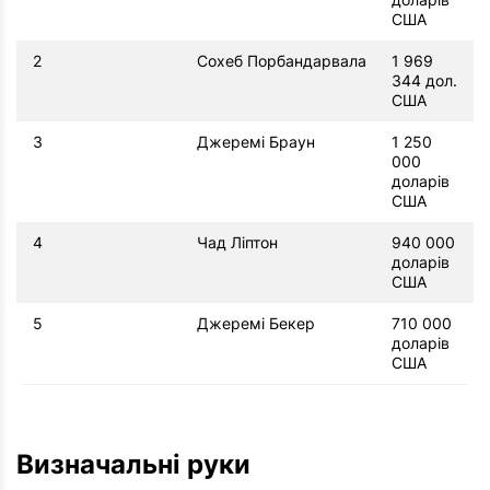
США
2
Сохеб Порбандарвала
1 969
344 дол.
США
3
Джеремі Браун
1 250
000
доларів
США
4
Чад Ліптон
940 000
доларів
США
5
Джеремі Бекер
710 000
доларів
США
Визначальні руки