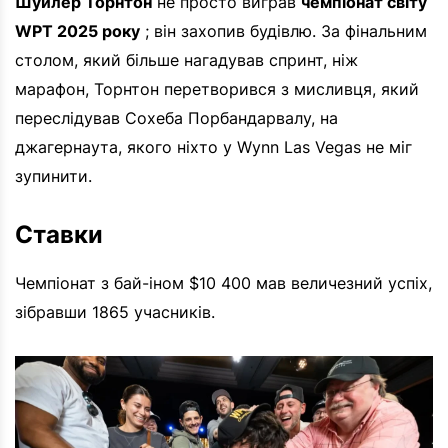
Шуйлер Торнтон
не просто виграв
чемпіонат світу
WPT 2025 року
; він захопив будівлю. За фінальним
столом, який більше нагадував спринт, ніж
марафон, Торнтон перетворився з мисливця, який
переслідував Сохеба Порбандарвалу, на
джагернаута, якого ніхто у Wynn Las Vegas не міг
зупинити.
Ставки
Чемпіонат з бай-іном $10 400 мав величезний успіх,
зібравши 1865 учасників.