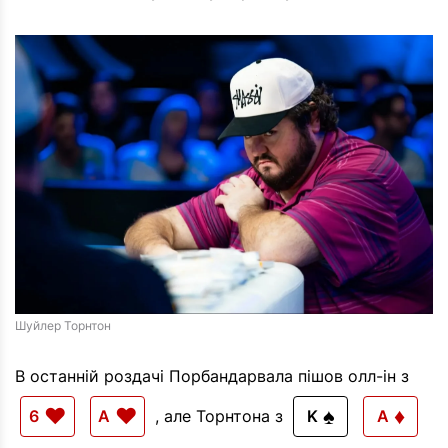
Шуйлер Торнтон
В останній роздачі Порбандарвала пішов олл-ін з
♥
♥
♠
♦
6
A
, але Торнтона з
K
A