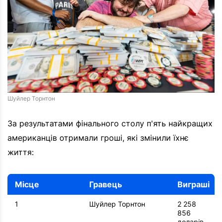
Шуйлер Торнтон
За результатами фінального столу п'ять найкращих
американців отримали гроші, які змінили їхнє
життя:
Місце
Гравець
Виграші
1
Шуйлер Торнтон
2 258
856
доларів