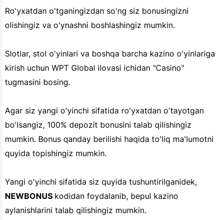
Ro'yxatdan o'tganingizdan so'ng siz bonusingizni
olishingiz va o'ynashni boshlashingiz mumkin.
Slotlar, stol o'yinlari va boshqa barcha kazino o'yinlariga
kirish uchun WPT Global ilovasi ichidan "Casino"
tugmasini bosing.
Agar siz yangi o'yinchi sifatida ro'yxatdan o'tayotgan
bo'lsangiz, 100% depozit bonusini talab qilishingiz
mumkin. Bonus qanday berilishi haqida to'liq ma'lumotni
quyida topishingiz mumkin.
Yangi o'yinchi sifatida siz quyida tushuntirilganidek,
NEWBONUS
kodidan foydalanib, bepul kazino
aylanishlarini talab qilishingiz mumkin.