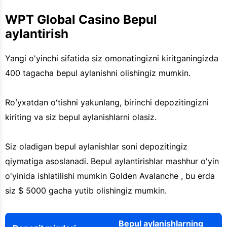
WPT Global Casino Bepul
aylantirish
Yangi o'yinchi sifatida siz omonatingizni kiritganingizda
400 tagacha bepul aylanishni olishingiz mumkin.
Roʻyxatdan oʻtishni yakunlang, birinchi depozitingizni
kiriting va siz bepul aylanishlarni olasiz.
Siz oladigan bepul aylanishlar soni depozitingiz
qiymatiga asoslanadi. Bepul aylantirishlar mashhur o'yin
o'yinida ishlatilishi mumkin Golden Avalanche , bu erda
siz $ 5000 gacha yutib olishingiz mumkin.
Bepul aylanishlarning