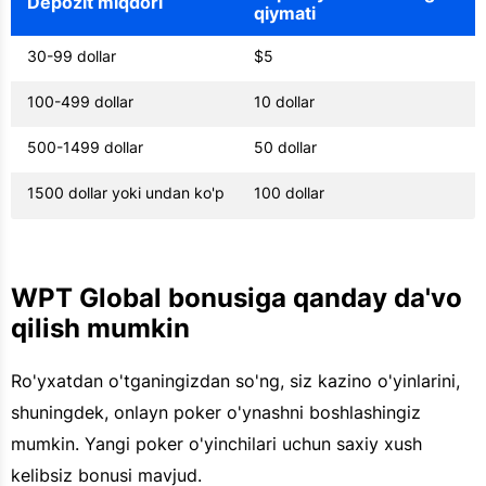
Depozit miqdori
qiymati
30-99 dollar
$5
100-499 dollar
10 dollar
500-1499 dollar
50 dollar
1500 dollar yoki undan ko'p
100 dollar
WPT Global bonusiga qanday da'vo
qilish mumkin
Ro'yxatdan o'tganingizdan so'ng, siz kazino o'yinlarini,
shuningdek, onlayn poker o'ynashni boshlashingiz
mumkin. Yangi poker o'yinchilari uchun saxiy xush
kelibsiz bonusi mavjud.