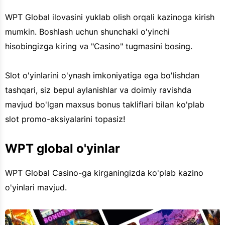
WPT Global ilovasini yuklab olish orqali kazinoga kirish
mumkin. Boshlash uchun shunchaki o'yinchi
hisobingizga kiring va "Casino" tugmasini bosing.
Slot o'yinlarini o'ynash imkoniyatiga ega bo'lishdan
tashqari, siz bepul aylanishlar va doimiy ravishda
mavjud bo'lgan maxsus bonus takliflari bilan ko'plab
slot promo-aksiyalarini topasiz!
WPT global o'yinlar
WPT Global Casino-ga kirganingizda ko'plab kazino
o'yinlari mavjud.