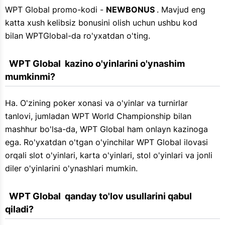
WPT Global promo-kodi -
NEWBONUS
. Mavjud eng
katta xush kelibsiz bonusini olish uchun ushbu kod
bilan WPTGlobal-da ro'yxatdan o'ting.
  WPT Global  kazino o'yinlarini o'ynashim 
mumkinmi?
Ha. O'zining poker xonasi va o'yinlar va turnirlar
tanlovi, jumladan WPT World Championship bilan
mashhur bo'lsa-da, WPT Global ham onlayn kazinoga
ega. Ro'yxatdan o'tgan o'yinchilar WPT Global ilovasi
orqali slot o'yinlari, karta o'yinlari, stol o'yinlari va jonli
diler o'yinlarini o'ynashlari mumkin.
  WPT Global  qanday to'lov usullarini qabul 
qiladi?