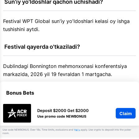
 Sun'iy yo'ldoshlar qachon uchishadi?
Festival WPT Global sun'iy yo'ldoshlari kelasi oy ishga
tushishini aytdi.
 Festival qayerda o'tkaziladi?
Dublindagi Bonnington mehmonxonasi konferentsiya
markazida, 2026 yil 19 fevraldan 1 martgacha.
Bonus Bets
Deposit $2000 Get $2000
Claim
Use promo code NEWBONUS
Use code NEWBONUS. Over 18s. Time limits, exclusions and
apply. Use crypto to deposit into the poker
T&Cs
room.