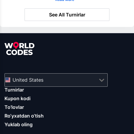
See All Turnirlar
United States
Turnirlar
Kupon kodi
To'lovlar
Ro‘yxatdan o‘tish
Yuklab oling