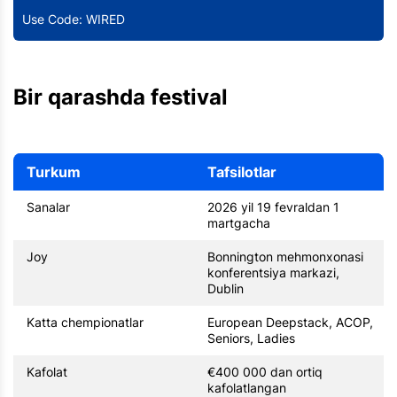
Use Code: WIRED
Bir qarashda festival
Turkum
Tafsilotlar
Sanalar
2026 yil 19 fevraldan 1
martgacha
Joy
Bonnington mehmonxonasi
konferentsiya markazi,
Dublin
Katta chempionatlar
European Deepstack, ACOP,
Seniors, Ladies
Kafolat
€400 000 dan ortiq
kafolatlangan