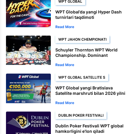
WPT GLOBAL
WPT Global’da yangi Hyper Dash
turnirlari taqdimoti
Read More
WPT JAHON CHEMPIONATI
Schuyler Thornton WPT World
Championship. Dominant
marradan so'ng
Read More
WPT GLOBAL SATELLITE S
WPT Global yangi Bratislava
Satellite marshruti bilan 2026 yilni
erta o'rnatadi
Read More
DUBLIN POKER FESTIVALI
Dublin Poker Festivali WPT global
hamkorligini e'lon qiladi