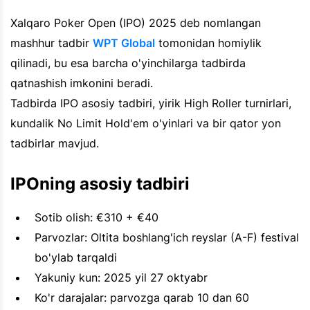
Xalqaro Poker Open (IPO) 2025 deb nomlangan
mashhur tadbir
WPT Global
tomonidan homiylik
qilinadi, bu esa barcha o'yinchilarga tadbirda
qatnashish imkonini beradi.
Tadbirda IPO asosiy tadbiri, yirik High Roller turnirlari,
kundalik No Limit Hold'em o'yinlari va bir qator yon
tadbirlar mavjud.
IPOning asosiy tadbiri
Sotib olish: €310 + €40
Parvozlar: Oltita boshlang'ich reyslar (A-F) festival
bo'ylab tarqaldi
Yakuniy kun: 2025 yil 27 oktyabr
Ko'r darajalar: parvozga qarab 10 dan 60