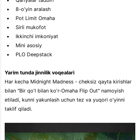
Qariyalar tadbiri
8-o'yin aralash
Pot Limit Omaha
Sirli mukofot
Ikkinchi imkoniyat
Mini asosiy
PLO Deepstack
Yarim tunda jinnilik voqealari
Har kecha Midnight Madness - cheksiz qayta kirishlar
bilan "Bir qo'l bilan ko'r-Omaha Flip Out" namoyish
etiladi, kunni yakunlash uchun tez va yuqori o'yinni
taklif qiladi.