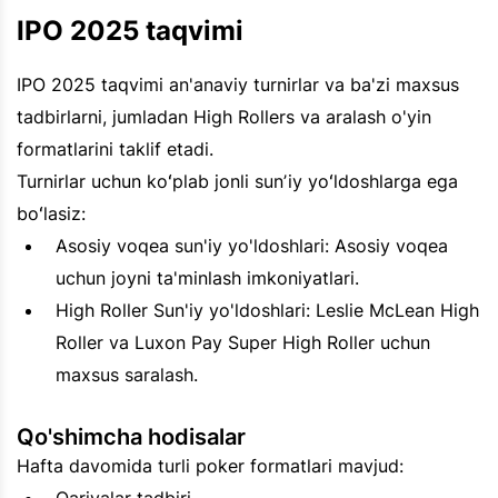
IPO 2025 taqvimi
IPO 2025 taqvimi an'anaviy turnirlar va ba'zi maxsus
tadbirlarni, jumladan High Rollers va aralash o'yin
formatlarini taklif etadi.
Turnirlar uchun koʻplab jonli sunʼiy yoʻldoshlarga ega
boʻlasiz:
Asosiy voqea sun'iy yo'ldoshlari: Asosiy voqea
uchun joyni ta'minlash imkoniyatlari.
High Roller Sun'iy yo'ldoshlari: Leslie McLean High
Roller va Luxon Pay Super High Roller uchun
maxsus saralash.
Qo'shimcha hodisalar
Hafta davomida turli poker formatlari mavjud: