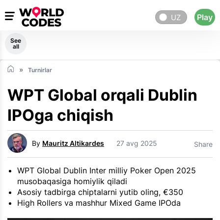
Play
UZ
See
all
Turnirlar
WPT Global orqali Dublin
IPOga chiqish
By
Mauritz Altikardes
27 avg 2025
Share
WPT Global Dublin Inter milliy Poker Open 2025
musobaqasiga homiylik qiladi
Asosiy tadbirga chiptalarni yutib oling, €350
High Rollers va mashhur Mixed Game IPOda