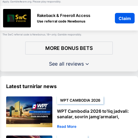
Apply. GambleAware.org. Please play responsibly.
Rakeback & Freeroll Access
Claim
Use referral code Newbonus
The SwC referral code is Newbonus. 18+ only. Gamble responsibly.
MORE BONUS BETS
See all reviews
Latest turnirlar news
WPT CAMBODIA 2026
WPT Cambodia 2026 to'liq jadvali:
sanalar, sovrin jamg'armalari,
Satellite yo'ldoshlar va chempionat
Read More
tadbirlari