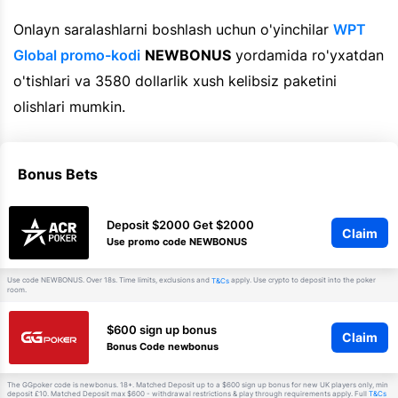
Onlayn saralashlarni boshlash uchun o'yinchilar
WPT
Global promo-kodi
NEWBONUS
yordamida ro'yxatdan
o'tishlari va 3580 dollarlik xush kelibsiz paketini
olishlari mumkin.
Bonus Bets
Deposit $2000 Get $2000
Claim
Use promo code NEWBONUS
Use code NEWBONUS. Over 18s. Time limits, exclusions and
apply. Use crypto to deposit into the poker
T&Cs
room.
$600 sign up bonus
Claim
Bonus Code newbonus
The GGpoker code is newbonus. 18+. Matched Deposit up to a $600 sign up bonus for new UK players only, min
deposit £10. Matched Deposit max $600 - withdrawal restrictions & play through requirements apply. Full
T&Cs