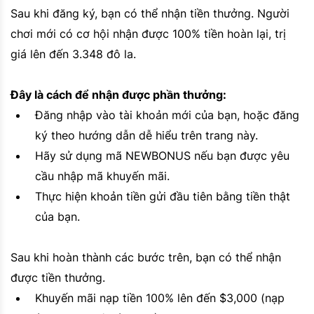
Sau khi đăng ký, bạn có thể nhận tiền thưởng. Người
chơi mới có cơ hội nhận được 100% tiền hoàn lại, trị
giá lên đến 3.348 đô la.
Đây là cách để nhận được phần thưởng:
Đăng nhập vào tài khoản mới của bạn, hoặc đăng
ký theo hướng dẫn dễ hiểu trên trang này.
Hãy sử dụng mã NEWBONUS nếu bạn được yêu
cầu nhập mã khuyến mãi.
Thực hiện khoản tiền gửi đầu tiên bằng tiền thật
của bạn.
Sau khi hoàn thành các bước trên, bạn có thể nhận
được tiền thưởng.
Khuyến mãi nạp tiền 100% lên đến $3,000 (nạp