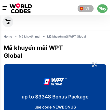
Play
VI
See
all
Home
Mã khuyến mại
Mã khuyến mãi WPT Global
Mã khuyến mãi WPT
Global
up to $3348 Bonus Package
use code NEWBONUS