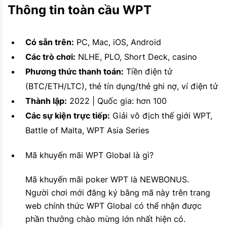
Thông tin toàn cầu WPT
Có sẵn trên:
PC, Mac, iOS, Android
Các trò chơi:
NLHE, PLO, Short Deck, casino
Phương thức thanh toán:
Tiền điện tử
(BTC/ETH/LTC), thẻ tín dụng/thẻ ghi nợ, ví điện tử
Thành lập:
2022 | Quốc gia: hơn 100
Các sự kiện trực tiếp:
Giải vô địch thế giới WPT,
Battle of Malta, WPT Asia Series
Mã khuyến mãi WPT Global là gì?
Mã khuyến mãi poker WPT là NEWBONUS.
Người chơi mới đăng ký bằng mã này trên trang
web chính thức WPT Global có thể nhận được
phần thưởng chào mừng lớn nhất hiện có.