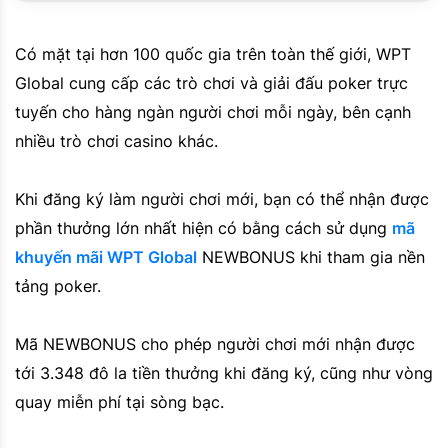
Có mặt tại hơn 100 quốc gia trên toàn thế giới, WPT
Global cung cấp các trò chơi và giải đấu poker trực
tuyến cho hàng ngàn người chơi mỗi ngày, bên cạnh
nhiều trò chơi casino khác.
Khi đăng ký làm người chơi mới, bạn có thể nhận được
phần thưởng lớn nhất hiện có bằng cách sử dụng
mã
khuyến mãi WPT Global
NEWBONUS khi tham gia nền
tảng poker.
Mã NEWBONUS cho phép người chơi mới nhận được
tới 3.348 đô la tiền thưởng khi đăng ký, cũng như vòng
quay miễn phí tại sòng bạc.