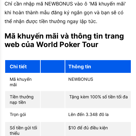
Chỉ cần nhập mã NEWBONUS vào ô 'Mã khuyến mãi'
khi hoàn thành mẫu đăng ký ngắn gọn và bạn sẽ có
thể nhận được tiền thưởng ngay lập tức.
Mã khuyến mãi và thông tin trang
web của World Poker Tour
Chi tiết
Thông tin
Mã khuyến
NEWBONUS
mãi
Tiền thưởng
Tặng kèm 100% số tiền tối đa lên
nạp tiền
Trọn gói
Lên đến 3.348 đô la
Số tiền gửi tối
$10 để đủ điều kiện
thiểu