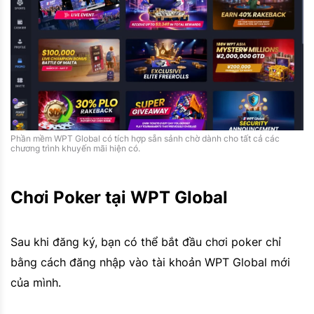
Phần mềm WPT Global có tích hợp sẵn sảnh chờ dành cho tất cả các
chương trình khuyến mãi hiện có.
Chơi Poker tại WPT Global
Sau khi đăng ký, bạn có thể bắt đầu chơi poker chỉ
bằng cách đăng nhập vào tài khoản WPT Global mới
của mình.