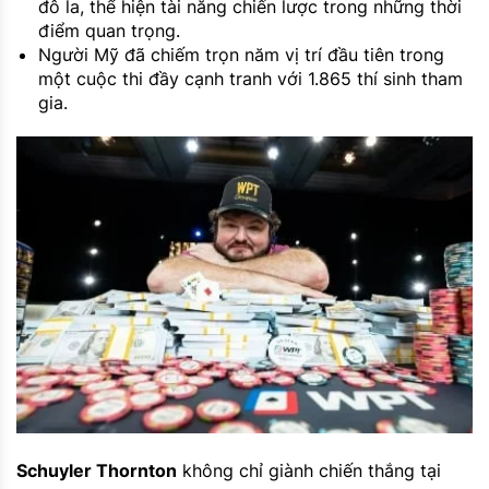
đô la, thể hiện tài năng chiến lược trong những thời
điểm quan trọng.
Người Mỹ đã chiếm trọn năm vị trí đầu tiên trong
một cuộc thi đầy cạnh tranh với 1.865 thí sinh tham
gia.
Schuyler Thornton
không chỉ giành chiến thắng tại