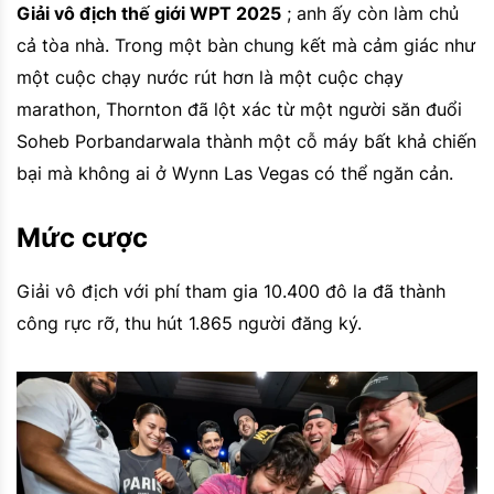
Giải vô địch thế giới WPT 2025
; anh ấy còn làm chủ
cả tòa nhà. Trong một bàn chung kết mà cảm giác như
một cuộc chạy nước rút hơn là một cuộc chạy
marathon, Thornton đã lột xác từ một người săn đuổi
Soheb Porbandarwala thành một cỗ máy bất khả chiến
bại mà không ai ở Wynn Las Vegas có thể ngăn cản.
Mức cược
Giải vô địch với phí tham gia 10.400 đô la đã thành
công rực rỡ, thu hút 1.865 người đăng ký.