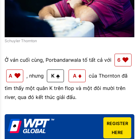
Schuyler Thornton
♥
Ở ván cuối cùng, Porbandarwala tố tất cả với
6
♥
♠
♦
A
, nhưng
K
A
của Thornton đã
tìm thấy một quân K trên flop và một đôi mười trên
river, qua đó kết thúc giải đấu.
REGISTER
HERE