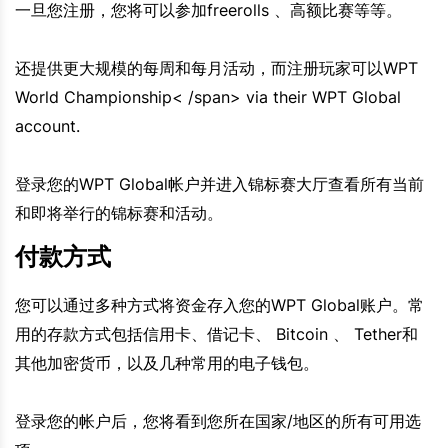
一旦您注册，您将可以参加freerolls 、高额比赛等等。
还提供更大规模的每周和每月活动，而注册玩家可以WPT
World Championship< /span> via their WPT Global
account.
登录您的WPT Global帐户并进入锦标赛大厅查看所有当前
和即将举行的锦标赛和活动。
付款方式
您可以通过多种方式将资金存入您的WPT Global账户。常
用的存款方式包括信用卡、借记卡、 Bitcoin 、 Tether和
其他加密货币，以及几种常用的电子钱包。
登录您的帐户后，您将看到您所在国家/地区的所有可用选