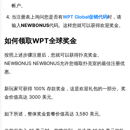
帐户。
当注册表上询问您是否有
WPT Global促销代码
时，请
输入
NEWBONUS
代码。这样您就可以获得欢迎奖金。
如何领取WPT全球奖金
按照上述步骤注册后，您就可以获得扑克奖金。
NEWBONUS NEWBONUS允许您领取扑克室的最佳注册优
惠。
新玩家可获得 100% 存款奖金，这是欢迎礼包的一部分。奖
金价值高达 3000 美元。
如下所述，整体奖金套餐价值高达 3,580 美元。