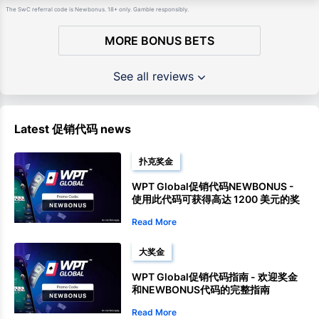
The SwC referral code is Newbonus. 18+ only. Gamble responsibly.
MORE BONUS BETS
See all reviews
Latest 促销代码 news
扑克奖金
WPT Global促销代码NEWBONUS -
使用此代码可获得高达 1200 美元的奖
金
Read More
大奖金
WPT Global促销代码指南 - 欢迎奖金
和NEWBONUS代码的完整指南
Read More