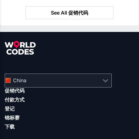
See All 促销代码
China
促销代码
付款方式
登记
锦标赛
下载