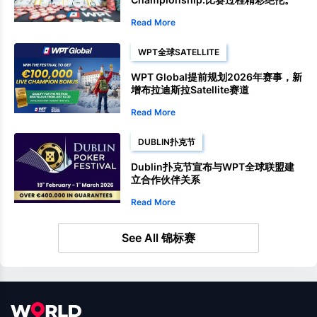
Read More
WPT全球SATELLITE
WPT Global提前规划2026年赛事，新
增布拉迪斯拉Satellite赛道
Read More
DUBLIN扑克节
Dublin扑克节宣布与WPT全球联盟建
立合作伙伴关系
Read More
See All 锦标赛