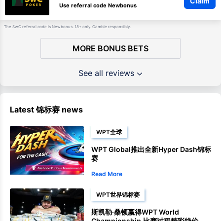
Claim
Use referral code Newbonus
The SwC referral code is Newbonus. 18+ only. Gamble responsibly.
MORE BONUS BETS
See all reviews
Latest 锦标赛 news
WPT全球
WPT Global推出全新Hyper Dash锦标
赛
Read More
WPT世界锦标赛
斯凯勒·桑顿赢得WPT World
Championship.比赛过程精彩绝伦。