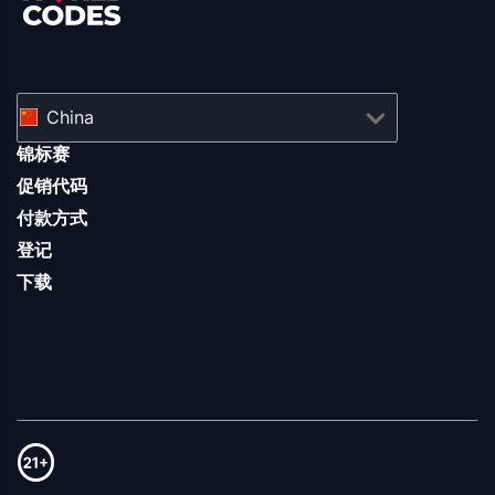
China
锦标赛
促销代码
付款方式
登记
下载