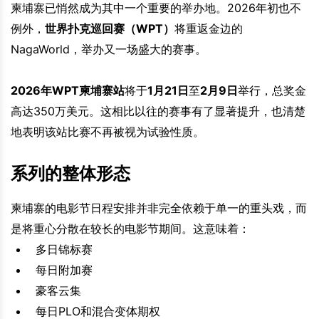
柬埔寨已悄然成为其中一个重要的举办地。2026年初也不
例外，
世界扑克巡回赛（WPT）
将重返金边的
NagaWorld，举办又一场盛大的赛事。
2026年WPT柬埔寨站
将于
1月21日
至
2月9日
举行，总奖金
高达350万美元。这相比以往的赛事有了显著提升，也清楚
地表明该站比赛不再被视为试验性质。
系列的整体形态
柬埔寨的电影节日程安排并非完全依赖于单一的重头戏，而
是将重心分散在较长的电影节期间。这意味着：
多日锦标赛
每日附加赛
豪客云集
每日PLO和混合变体期权