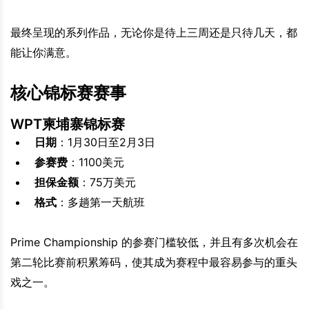
最终呈现的系列作品，无论你是待上三周还是只待几天，都
能让你满意。
核心锦标赛赛事
WPT柬埔寨锦标赛
日期
：1月30日至2月3日
参赛费
：1100美元
担保金额
：75万美元
格式
：多趟第一天航班
Prime Championship 的参赛门槛较低，并且有多次机会在
第二轮比赛前积累筹码，使其成为赛程中最容易参与的重头
戏之一。