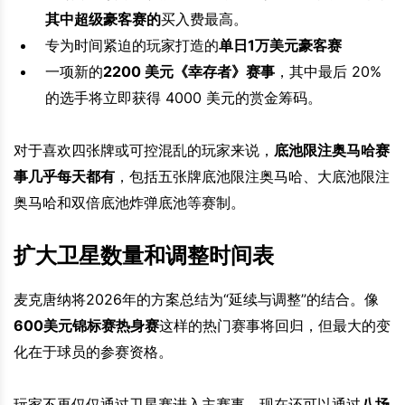
其中超级豪客赛的
买入费最高。
专为时间紧迫的玩家打造的
单日1万美元豪客赛
一项新的
2200 美元《幸存者》赛事
，其中最后 20%
的选手将立即获得 4000 美元的赏金筹码。
对于喜欢四张牌或可控混乱的玩家来说，
底池限注奥马哈赛
事几乎每天都有
，包括五张牌底池限注奥马哈、大底池限注
奥马哈和双倍底池炸弹底池等赛制。
扩大卫星数量和调整时间表
麦克唐纳将2026年的方案总结为“延续与调整”的结合。像
600美元锦标赛热身赛
这样的热门赛事将回归，但最大的变
化在于球员的参赛资格。
玩家不再仅仅通过卫星赛进入主赛事，现在还可以通过
八场