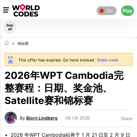
Play
ZH
See
all
锦标赛
This offer has expired. Go here instead:
Stake code
2026年WPT Cambodia完
整赛程：日期、奖金池、
Satellite赛和锦标赛
By
Bjorn Lindberg
08 1月 2026
Share
2026 年WPT Cambodia站将于 1 月 21 日至 2 月 9 日