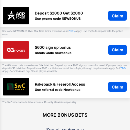
Deposit $2000 Get $2000
Claim
Use promo code NEWBONUS
Use code NEWBONUS. Over 18s. Time limits, exclusions and
apply. Use crypto to deposit into the poker
T&Cs
room.
$600 sign up bonus
Claim
Bonus Code newbonus
The GGpoker code is newbonus. 18+. Matched Deposit up to a $600 sign up bonus for new UK players only, min
deposit £10. Matched Deposit max $600 - withdrawal restrictions & play through requirements apply. Full
T&Cs
Apply. GambleAware.org. Please play responsibly.
Rakeback & Freeroll Access
Claim
Use referral code Newbonus
The SwC referral code is Newbonus. 18+ only. Gamble responsibly.
MORE BONUS BETS
See all reviews