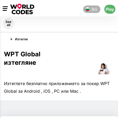
Play
BG
See
all
Изтегли
WPT Global
изтегляне
Изтеглете безплатно приложението за покер WPT
Global за Android , iOS , PC или Mac .