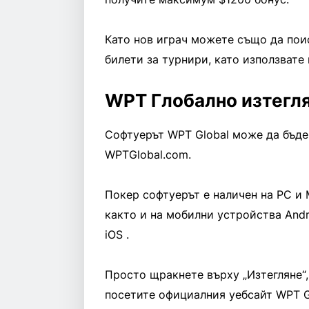
Като нов играч можете също да поис
билети за турнири, като използвате
WPT Глобално изтегл
Софтуерът WPT Global може да бъде
WPTGlobal.com.
Покер софтуерът е наличен на PC и 
както и на мобилни устройства Andr
iOS .
Просто щракнете върху „Изтегляне“,
посетите официалния уебсайт WPT Gl