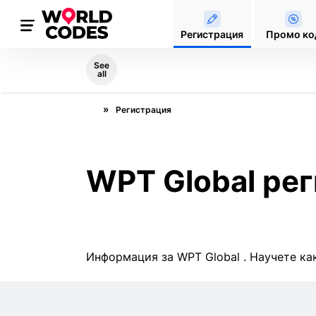
Регистрация
Промо ко
See
all
Регистрация
WPT Global ре
Информация за WPT Global . Научете как