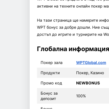
активни на техните онлайн покер ма
На тази страница ще намерите инфо
WPT бонус за добре дошли. Ние същ
достъп до игрите и турнирите на Wor
Глобална информация 
Покер зала
WPTGlobal.com
Продукти
Покер, Казино
Промо код
NEWBONUS
Бонус за
100%
депозит
Бонус