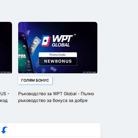
ГОЛЯМ БОНУС
US -
Ръководство за WPT Global - Пълно
 код
ръководство за бонуса за добре
дошли и NEWBONUS кода