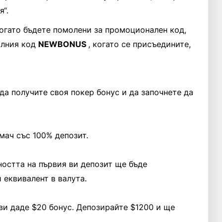
я“.
когато бъдете помолени за промоционален код,
алния код
NEWBONUS
, когато се присъедините,
да получите своя покер бонус и да започнете да
мач със 100% депозит.
ността на първия ви депозит ще бъде
 еквивалент в валута.
ви даде $20 бонус. Депозирайте $1200 и ще