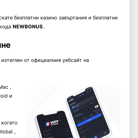
кате безплатни казино завъртания и безплатни
 кода
NEWBONUS
.
яне
 изтеглен от официалния уебсайт на
Mac ,
oid и
 когато
obal ,