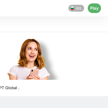
Play
BG
T Global .