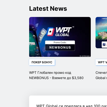
Latest News
ПОКЕР БОНУС
WPT 
WPT Глобален промо код
Спечел
NEWBONUS - Вземете до $3,580
Global
бонус с този код
добре 
WPT Global се предлага в над 100 ра