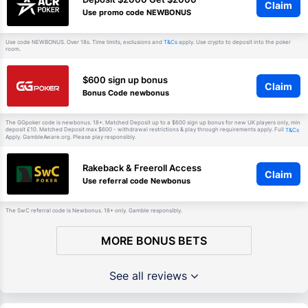
Claim
Use promo code NEWBONUS
Use code NEWBONUS. Over 18s. Time limits, exclusions and
apply. Use crypto to deposit into the poker
T&Cs
room.
$600 sign up bonus
Claim
Bonus Code newbonus
The GGpoker code is newbonus. 18+. Matched Deposit up to a $600 sign up bonus for new UK players only, min
deposit £10. Matched Deposit max $600 - withdrawal restrictions & play through requirements apply. Full
T&Cs
Apply. GambleAware.org. Please play responsibly.
Rakeback & Freeroll Access
Claim
Use referral code Newbonus
The SwC referral code is Newbonus. 18+ only. Gamble responsibly.
MORE BONUS BETS
See all reviews