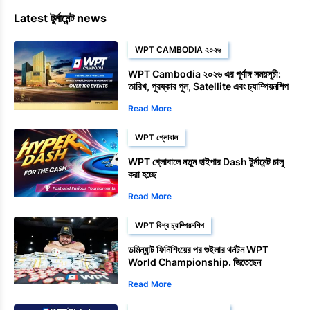
Latest টুর্নামেন্ট news
WPT CAMBODIA ২০২৬
WPT Cambodia ২০২৬ এর পূর্ণাঙ্গ সময়সূচী:
তারিখ, পুরষ্কার পুল, Satellite এবং চ্যাম্পিয়নশিপ
ইভেন্ট
Read More
WPT গ্লোবাল
WPT গ্লোবালে নতুন হাইপার Dash টুর্নামেন্ট চালু
করা হচ্ছে
Read More
WPT বিশ্ব চ্যাম্পিয়নশিপ
ডমিন্যান্ট ফিনিশিংয়ের পর শুইলার থর্নটন WPT
World Championship. জিতেছেন
Read More