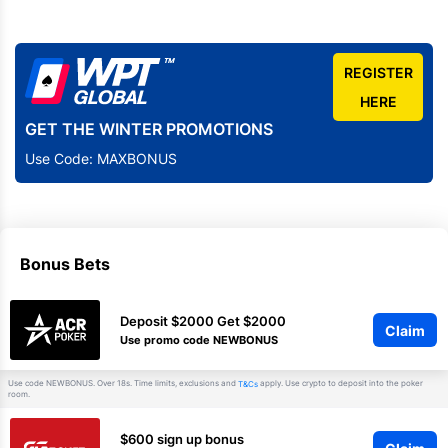
REGISTER
HERE
GET THE WINTER PROMOTIONS
Use Code: MAXBONUS
Bonus Bets
Deposit $2000 Get $2000
Claim
Use promo code NEWBONUS
Use code NEWBONUS. Over 18s. Time limits, exclusions and
apply. Use crypto to deposit into the poker
T&Cs
room.
$600 sign up bonus