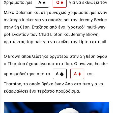
♠
♦
Χρησιμοποίησε
A
Q
για να εκδιώξει τον
Maxx Coleman και στη συνέχεια χρησιμοποίησε έναν
ανώτερο kicker για να αποκλείσει τον Jeremy Becker
στην 5η θέση. Επέζησε από ένα "χαοτικό" multi-way
pot εναντίον των Chad Lipton και Jeremy Brown,
κρατώντας top pair για να στείλει τον Lipton στο rail.
Ο Brown αποκλείστηκε αργότερα στην 3η θέση αφού
ο Thornton έχασε ένα σετ στο flop. Ο αγώνας heads-
♣
♦
up σημαδεύτηκε από το
A
A
του
Thornton, το οποίο βρήκε έναν Άσο στο turn για να
εξασφαλίσει ένα τεράστιο προβάδισμα.