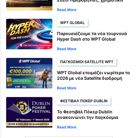
έπαθλα, Satellite και διοργανώσεις
Read More
πρωταθλήματος
WPT GLOBAL
Παρουσιάζουμε τα νέα τουρνουά
Hyper Dash στο WPT Global
Read More
ΠΑΓΚΌΣΜΙΟΙ SATELLITE WPT
WPT Global ετοιμάζει νωρίτερα το
2026 με νέα Satellite διαδρομή
προς Μπρατισλάβα
Read More
ΦΕΣΤΙΒΆΛ ΠΌΚΕΡ DUBLIN
Το Φεστιβάλ Πόκερ Dublin
ανακοινώνει την παγκόσμια
συνεργασία του WPT
Read More