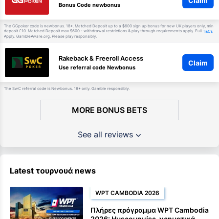
Claim
Bonus Code newbonus
The GGpoker code is newbonus. 18+. Matched Deposit up to a $600 sign up bonus for new UK players only, min
deposit £10. Matched Deposit max $600 - withdrawal restrictions & play through requirements apply. Full
T&Cs
Apply. GambleAware.org. Please play responsibly.
Rakeback & Freeroll Access
Claim
Use referral code Newbonus
The SwC referral code is Newbonus. 18+ only. Gamble responsibly.
MORE BONUS BETS
See all reviews
Latest τουρνουά news
WPT CAMBODIA 2026
Πλήρες πρόγραμμα WPT Cambodia
2026: Ημερομηνίες, χρηματικά