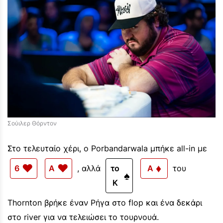
Σούιλερ Θόρντον
Στο τελευταίο χέρι, ο Porbandarwala μπήκε all-in με
♥
♥
♦
6
A
, αλλά
το
A
του
♠
K
Thornton βρήκε έναν Ρήγα στο flop και ένα δεκάρι
στο river για να τελειώσει το τουρνουά.