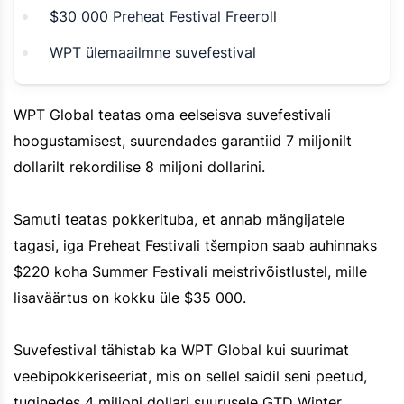
$30 000 Preheat Festival Freeroll
WPT ülemaailmne suvefestival
WPT Global teatas oma eelseisva suvefestivali
hoogustamisest, suurendades garantiid 7 miljonilt
dollarilt rekordilise 8 miljoni dollarini.
Samuti teatas pokkerituba, et annab mängijatele
tagasi, iga Preheat Festivali tšempion saab auhinnaks
$220 koha Summer Festivali meistrivõistlustel, mille
lisaväärtus on kokku üle $35 000.
Suvefestival tähistab ka WPT Global kui suurimat
veebipokkeriseeriat, mis on sellel saidil seni peetud,
tuginedes 4 miljoni dollari suurusele GTD Winter