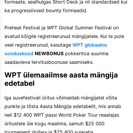
formaate, sealhulgas Short Deck ja nii standardsed kui
ka progressiivsed bounty formaadid.
Preheat Festival ja WPT Global Summer Festival on
avatud kõigile registreerunud mängijatele. Kui te pole
veel registreerunud, kasutage
WPT globaalne
sooduskood
NEWBONUS
pokkeritoa suurima
saadaoleva tervitusboonuse saamiseks.
WPT ülemaailmse aasta mängija
edetabel
Iga suvefestivali üritus võimaldab mängijatel võita
punkte ja tõsta Aasta Mängija edetabelit, mis annab
neli $12 400 WPT passi World Poker Tour reaalajas
üritustele üle kogu maailma, samuti $25 000
tournament dollars ja $25 400 sularaha. .