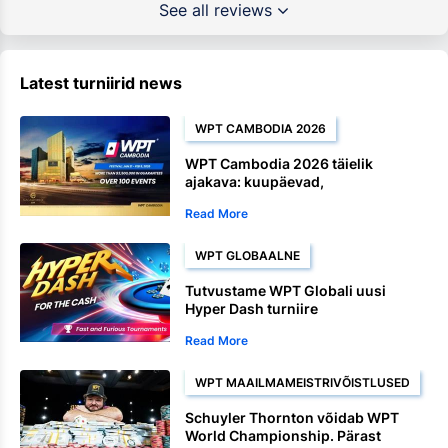
See all reviews
Latest turniirid news
WPT CAMBODIA 2026
WPT Cambodia 2026 täielik
ajakava: kuupäevad,
auhinnafondid, Satellite ja
Read More
meistrivõistluste üritused
WPT GLOBAALNE
Tutvustame WPT Globali uusi
Hyper Dash turniire
Read More
WPT MAAILMAMEISTRIVÕISTLUSED
Schuyler Thornton võidab WPT
World Championship. Pärast