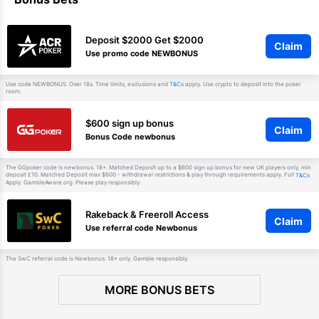
Deposit $2000 Get $2000
Claim
Use promo code NEWBONUS
Use code NEWBONUS. Over 18s. Time limits, exclusions and
apply. Use crypto to deposit into the poker
T&Cs
room.
$600 sign up bonus
Claim
Bonus Code newbonus
The GGpoker code is newbonus. 18+. Matched Deposit up to a $600 sign up bonus for new UK players only, min
deposit £10. Matched Deposit max $600 - withdrawal restrictions & play through requirements apply. Full
T&Cs
Apply. GambleAware.org. Please play responsibly.
Rakeback & Freeroll Access
Claim
Use referral code Newbonus
The SwC referral code is Newbonus. 18+ only. Gamble responsibly.
MORE BONUS BETS