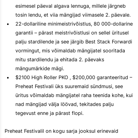
esimesel päeval algava lennuga, millele järgneb
tosin lendu, et viia mängijad viimasele 2. päevale.
22-dollariline minimeistrivõistlus, 80 000-dollarine
garantii – pärast meistrivõistlusi on sellel üritusel
palju stardilende ja see järgib Best Stack Forwardi
vormingut, mis võimaldab mängijatel sooritada
mitu stardilendu ja ehitada 2. päevaks
mängumärkide mägi.
$2100 High Roller PKO , $200,000 garanteeritud –
Preheat Festivali üks suuremaid sündmusi, see
üritus võimaldab mängijatel raha teenida kohe, kui
nad mängijad välja löövad, tekitades palju
tegevust enne ja pärast flopi.
Preheat Festivalil on kogu sarja jooksul erinevaid