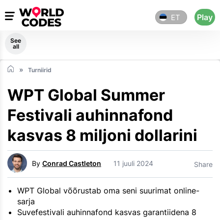
Play
ET
See
all
Turniirid
WPT Global Summer
Festivali auhinnafond
kasvas 8 miljoni dollarini
By
Conrad Castleton
11 juuli 2024
Share
WPT Global võõrustab oma seni suurimat online-
sarja
Suvefestivali auhinnafond kasvas garantiidena 8