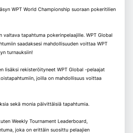
ääsyn WPT World Championship suoraan pokeritilien
valtava tapahtuma pokerinpelaajille. WPT Global
apahtumiin saadaksesi mahdollisuuden voittaa WPT
yn turnauksiin!
 lisäksi rekisteröityneet WPT Global -pelaajat
koistapahtumiin, joilla on mahdollisuus voittaa
sia sekä monia päivittäisiä tapahtumia.
 kuten Weekly Tournament Leaderboard,
tuma, joka on erittäin suosittu pelaajien