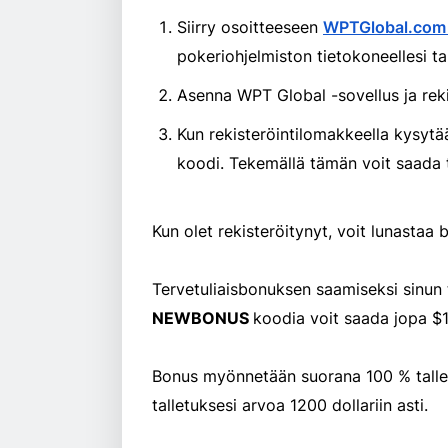
Siirry osoitteeseen
WPTGlobal.co
pokeriohjelmiston tietokoneellesi tai 
Asenna WPT Global -sovellus ja rekist
Kun rekisteröintilomakkeella kysytää
koodi. Tekemällä tämän voit saada t
Kun olet rekisteröitynyt, voit lunastaa
Tervetuliaisbonuksen saamiseksi sinun 
NEWBONUS
koodia voit saada jopa $
Bonus myönnetään suorana 100 % tall
talletuksesi arvoa 1200 dollariin asti.