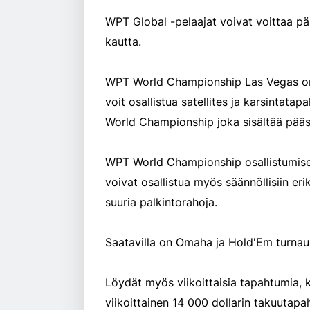
WPT Global -pelaajat voivat voittaa p
kautta.
WPT World Championship Las Vegas on 
voit osallistua satellites ja karsintat
World Championship joka sisältää pääs
WPT World Championship osallistumisen
voivat osallistua myös säännöllisiin eri
suuria palkintorahoja.
Saatavilla on Omaha ja Hold'Em turnauk
Löydät myös viikoittaisia tapahtumia,
viikoittainen 14 000 dollarin takuutapah