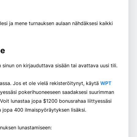
llesi ja mene turnauksen aulaan nähdäksesi kaikki
de
sinun on kirjauduttava sisään tai avattava uusi tili.
assa. Jos et ole vielä rekisteröitynyt, käytä
WPT
ttyessäsi pokerihuoneeseen saadaksesi suurimman
 Voit lunastaa jopa $1200 bonusrahaa liittyessäsi
a jopa 400 ilmaispyöräytyksen lisäksi.
onuksen lunastamiseen: