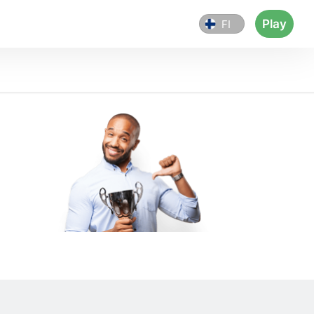
Play
FI