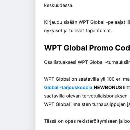
keskuudessa.
Kirjaudu sisään WPT Global -pelaajatili
nykyiset ja tulevat tapahtumat.
WPT Global Promo Co
Osallistuaksesi WPT Global -turnauksiin 
WPT Global on saatavilla yli 100 eri ma
Global -tarjouskoodia
NEWBONUS
lii
saatavilla olevan tervetuliaisbonuksen.
WPT Global ilmaisten turnauslippujen j
Tässä on opas rekisteröitymiseen ja b