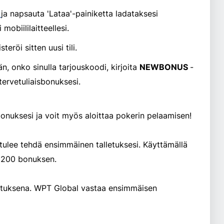
m
ja napsauta 'Lataa'-painiketta ladataksesi
mobiililaitteellesi.
eröi sitten uusi tili.
n, onko sinulla tarjouskoodi, kirjoita
NEWBONUS
-
ervetuliaisbonuksesi.
 bonuksesi ja voit myös aloittaa pokerin pelaamisen!
tulee tehdä ensimmäinen talletuksesi. Käyttämällä
1200 bonuksen.
etuksena. WPT Global vastaa ensimmäisen