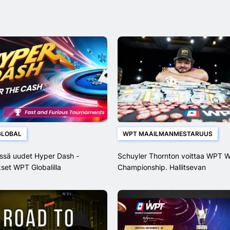
GLOBAL
WPT MAAILMANMESTARUUS
yssä uudet Hyper Dash -
Schuyler Thornton voittaa WPT W
set WPT Globalilla
Championship. Hallitsevan
lopputuloksen jälkeen