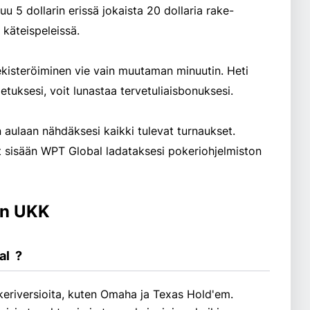
u 5 dollarin erissä jokaista 20 dollaria rake-
 käteispeleissä.
rekisteröiminen vie vain muutaman minuutin. Heti
etuksesi, voit lunastaa tervetuliaisbonuksesi.
aulaan nähdäksesi kaikki tulevat turnaukset.
ut sisään WPT Global ladataksesi pokeriohjelmiston
in UKK
l  ?
keriversioita, kuten Omaha ja Texas Hold'em.