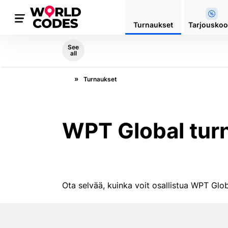
Turnaukset
Tarjouskoo
See
all
Turnaukset
WPT Global tur
Ota selvää, kuinka voit osallistua WPT Glob