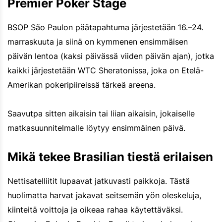
Premier Poker Stage
BSOP São Paulon päätapahtuma järjestetään 16.–24.
marraskuuta ja siinä on kymmenen ensimmäisen
päivän lentoa (kaksi päivässä viiden päivän ajan), jotka
kaikki järjestetään WTC Sheratonissa, joka on Etelä-
Amerikan pokeripiireissä tärkeä areena.
Saavutpa sitten aikaisin tai liian aikaisin, jokaiselle
matkasuunnitelmalle löytyy ensimmäinen päivä.
Mikä tekee Brasilian tiestä erilaisen
Nettisatelliitit lupaavat jatkuvasti paikkoja. Tästä
huolimatta harvat jakavat seitsemän yön oleskeluja,
kiinteitä voittoja ja oikeaa rahaa käytettäväksi.