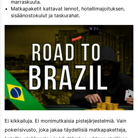
marraskuuta.
Matkapaketit kattavat lennot, hotellimajoituksen,
sisäänostokulut ja taskurahat.
Ei kikkailuja. Ei monimutkaisia pistejärjestelmiä. Vain
pokerisivusto, joka jakaa täydellisiä matkapaketteja,