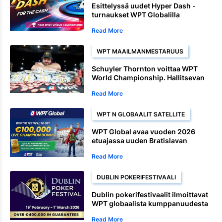
Esittelyssä uudet Hyper Dash -
turnaukset WPT Globalilla
Read More
WPT MAAILMANMESTARUUS
Schuyler Thornton voittaa WPT
World Championship. Hallitsevan
lopputuloksen jälkeen
Read More
WPT N GLOBAALIT SATELLITE
WPT Global avaa vuoden 2026
etuajassa uuden Bratislavan
Satellite
Read More
DUBLIN POKERIFESTIVAALI
Dublin pokerifestivaalit ilmoittavat
WPT globaalista kumppanuudesta
Read More