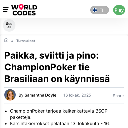
Play
FI
See
all
Turnaukset
Paikka, sviitti ja pino:
ChampionPoker tie
Brasiliaan on käynnissä
By
Samantha Doyle
16 lokak. 2025
Share
ChampionPoker tarjoaa kaikenkattavia BSOP
paketteja.
Karsintakierrokset pelataan 13. lokakuuta - 16.