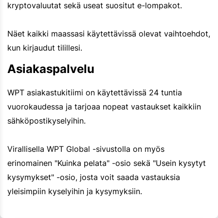
kryptovaluutat sekä useat suositut e-lompakot.
Näet kaikki maassasi käytettävissä olevat vaihtoehdot,
kun kirjaudut tilillesi.
Asiakaspalvelu
WPT asiakastukitiimi on käytettävissä 24 tuntia
vuorokaudessa ja tarjoaa nopeat vastaukset kaikkiin
sähköpostikyselyihin.
Virallisella WPT Global -sivustolla on myös
erinomainen "Kuinka pelata" -osio sekä "Usein kysytyt
kysymykset" -osio, josta voit saada vastauksia
yleisimpiin kyselyihin ja kysymyksiin.