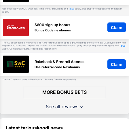
Use code NEWBONUS. Over 18s. Time limits, exclusions and
apply. Use crypto to deposit into the poker
T&Cs
room.
$600 sign up bonus
Claim
Bonus Code newbonus
The GGpoker code is newbonus. 18+. Matched Deposit up to a $600 sign up bonus for new UK players only, min
deposit £10. Matched Deposit max $600 - withdrawal restrictions & play through requirements apply. Full
T&Cs
Apply. GambleAware.org. Please play responsibly.
Rakeback & Freeroll Access
Claim
Use referral code Newbonus
The SwC referral code is Newbonus. 18+ only. Gamble responsibly.
MORE BONUS BETS
See all reviews
Latest tarjouskoodi news