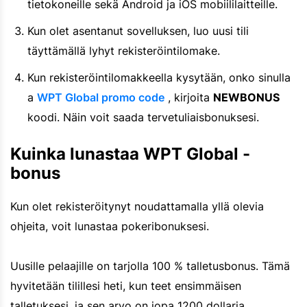
tietokoneille sekä Android ja iOS mobiililaitteille.
Kun olet asentanut sovelluksen, luo uusi tili
täyttämällä lyhyt rekisteröintilomake.
Kun rekisteröintilomakkeella kysytään, onko sinulla
a
WPT Global promo code
, kirjoita
NEWBONUS
koodi. Näin voit saada tervetuliaisbonuksesi.
Kuinka lunastaa WPT Global -
bonus
Kun olet rekisteröitynyt noudattamalla yllä olevia
ohjeita, voit lunastaa pokeribonuksesi.
Uusille pelaajille on tarjolla 100 % talletusbonus. Tämä
hyvitetään tilillesi heti, kun teet ensimmäisen
talletuksesi, ja sen arvo on jopa 1200 dollaria.