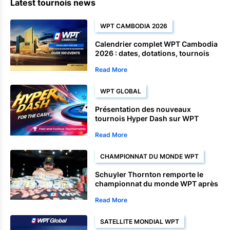
Latest tournois news
WPT CAMBODIA 2026
Calendrier complet WPT Cambodia
2026 : dates, dotations, tournois
Satellite et championnats
Read More
WPT GLOBAL
Présentation des nouveaux
tournois Hyper Dash sur WPT
Global
Read More
CHAMPIONNAT DU MONDE WPT
Schuyler Thornton remporte le
championnat du monde WPT après
une fin de parcours dominante
Read More
World Championship.
SATELLITE MONDIAL WPT