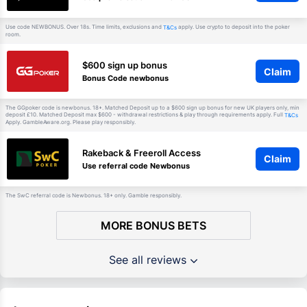
Use code NEWBONUS. Over 18s. Time limits, exclusions and
apply. Use crypto to deposit into the poker
T&Cs
room.
$600 sign up bonus
Claim
Bonus Code newbonus
The GGpoker code is newbonus. 18+. Matched Deposit up to a $600 sign up bonus for new UK players only, min
deposit £10. Matched Deposit max $600 - withdrawal restrictions & play through requirements apply. Full
T&Cs
Apply. GambleAware.org. Please play responsibly.
Rakeback & Freeroll Access
Claim
Use referral code Newbonus
The SwC referral code is Newbonus. 18+ only. Gamble responsibly.
MORE BONUS BETS
See all reviews