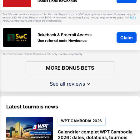
Bonus Code newbonus
The GGpoker code is newbonus. 18+. Matched Deposit up to a $600 sign up bonus for new UK players only, min
deposit £10. Matched Deposit max $600 - withdrawal restrictions & play through requirements apply. Full
T&Cs
Apply. GambleAware.org. Please play responsibly.
Rakeback & Freeroll Access
Claim
Use referral code Newbonus
The SwC referral code is Newbonus. 18+ only. Gamble responsibly.
MORE BONUS BETS
See all reviews
Latest tournois news
WPT CAMBODIA 2026
Calendrier complet WPT Cambodia
2026 : dates, dotations, tournois