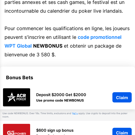
parties annexes et ses cash games, le festival est un
incontournable du calendrier du poker live irlandais.
Pour commencer les qualifications en ligne, les joueurs
peuvent s'inscrire en utilisant le
code promotionnel
WPT Global
NEWBONUS
et obtenir un package de
bienvenue de 3 580 $.
Bonus Bets
Deposit $2000 Get $2000
Claim
Use promo code NEWBONUS
Use code NEWBONUS. Over 18s. Time limits, exclusions and
apply. Use crypto to deposit into the poker
T&Cs
room.
$600 sign up bonus
Claim