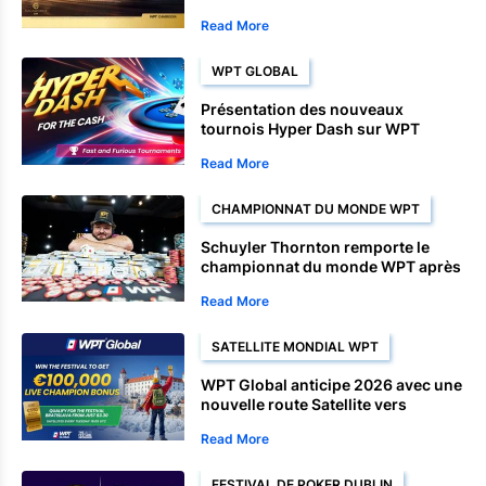
Satellite et championnats
Read More
WPT GLOBAL
Présentation des nouveaux
tournois Hyper Dash sur WPT
Global
Read More
CHAMPIONNAT DU MONDE WPT
Schuyler Thornton remporte le
championnat du monde WPT après
une fin de parcours dominante
Read More
World Championship.
SATELLITE MONDIAL WPT
WPT Global anticipe 2026 avec une
nouvelle route Satellite vers
Bratislava
Read More
FESTIVAL DE POKER DUBLIN