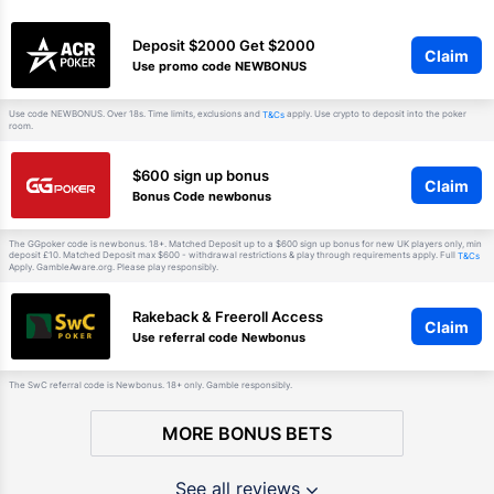
Deposit $2000 Get $2000
Claim
Use promo code NEWBONUS
Use code NEWBONUS. Over 18s. Time limits, exclusions and
apply. Use crypto to deposit into the poker
T&Cs
room.
$600 sign up bonus
Claim
Bonus Code newbonus
The GGpoker code is newbonus. 18+. Matched Deposit up to a $600 sign up bonus for new UK players only, min
deposit £10. Matched Deposit max $600 - withdrawal restrictions & play through requirements apply. Full
T&Cs
Apply. GambleAware.org. Please play responsibly.
Rakeback & Freeroll Access
Claim
Use referral code Newbonus
The SwC referral code is Newbonus. 18+ only. Gamble responsibly.
MORE BONUS BETS
See all reviews