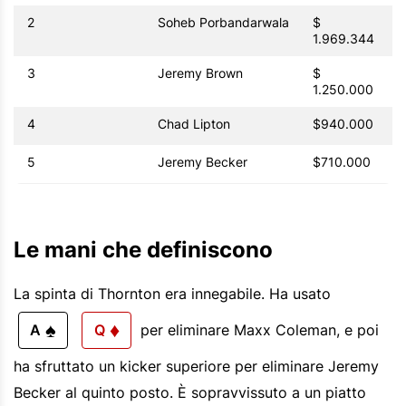
2
Soheb Porbandarwala
$
1.969.344
3
Jeremy Brown
$
1.250.000
4
Chad Lipton
$940.000
5
Jeremy Becker
$710.000
Le mani che definiscono
La spinta di Thornton era innegabile. Ha usato
♠
♦
A
Q
per eliminare Maxx Coleman, e poi
ha sfruttato un kicker superiore per eliminare Jeremy
Becker al quinto posto. È sopravvissuto a un piatto