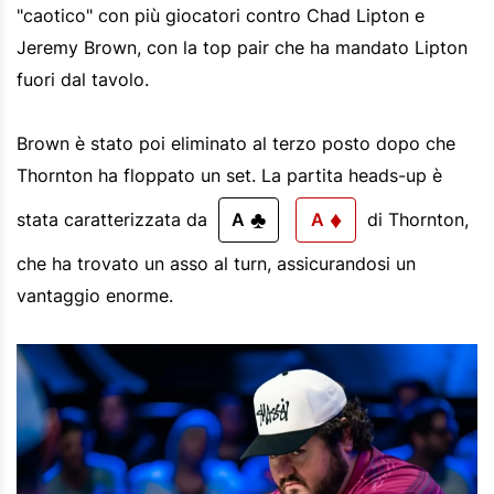
"caotico" con più giocatori contro Chad Lipton e
Jeremy Brown, con la top pair che ha mandato Lipton
fuori dal tavolo.
Brown è stato poi eliminato al terzo posto dopo che
Thornton ha floppato un set. La partita heads-up è
♣
♦
stata caratterizzata da
A
A
di Thornton,
che ha trovato un asso al turn, assicurandosi un
vantaggio enorme.