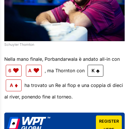
Schuyler Thornton
Nella mano finale, Porbandarwala è andato all-in con
♥
♥
♠
6
A
, ma Thornton con
K
♦
A
ha trovato un Re al flop e una coppia di dieci
al river, ponendo fine al torneo.
REGISTER