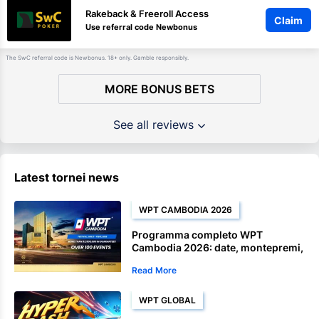
Rakeback & Freeroll Access
Claim
Use referral code Newbonus
The SwC referral code is Newbonus. 18+ only. Gamble responsibly.
MORE BONUS BETS
See all reviews
Latest tornei news
WPT CAMBODIA 2026
Programma completo WPT
Cambodia 2026: date, montepremi,
tornei Satellite ed eventi del
Read More
campionato
WPT GLOBAL