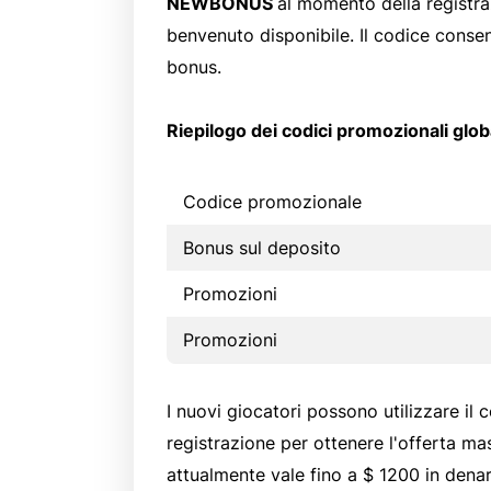
NEWBONUS
al momento della registra
benvenuto disponibile. Il codice consen
bonus.
Riepilogo dei codici promozionali
glob
Codice promozionale
Bonus sul deposito
Promozioni
Promozioni
I nuovi giocatori possono utilizzare il
registrazione per ottenere l'offerta ma
attualmente vale fino a $ 1200 in dena