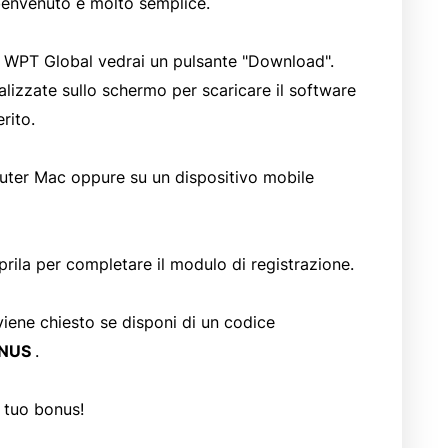
benvenuto è molto semplice.
l WPT Global
vedrai un pulsante "Download".
ualizzate sullo schermo per scaricare il software
rito.
puter Mac oppure su un dispositivo mobile
aprila per completare il modulo di registrazione.
viene chiesto se disponi di un codice
NUS
.
l tuo bonus!