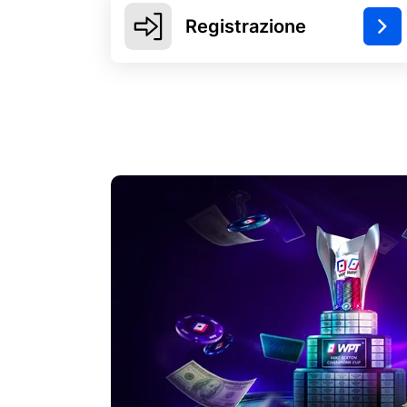
Registrazione