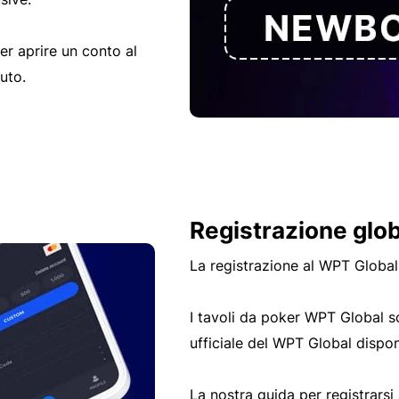
er aprire un conto al
uto.
Registrazione glo
La registrazione al
WPT Global
I tavoli da poker
WPT Global
so
ufficiale
del WPT Global
disponi
La nostra guida per registrarsi