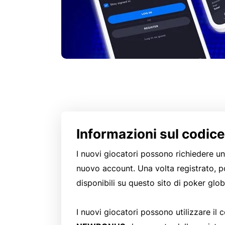
Informazioni sul codic
I nuovi giocatori possono richiedere 
nuovo account. Una volta registrato, po
disponibili su questo sito di poker glob
I nuovi giocatori possono utilizzare i