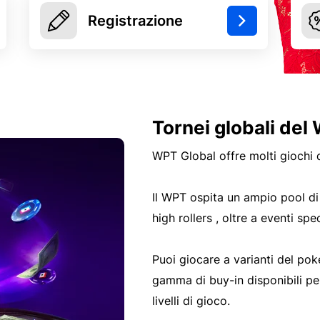
Registrazione
Tornei globali del
WPT Global
offre molti giochi d
Il WPT
ospita un ampio pool di g
high rollers , oltre a eventi spec
Puoi giocare a varianti del p
gamma di buy-in disponibili per
livelli di gioco.