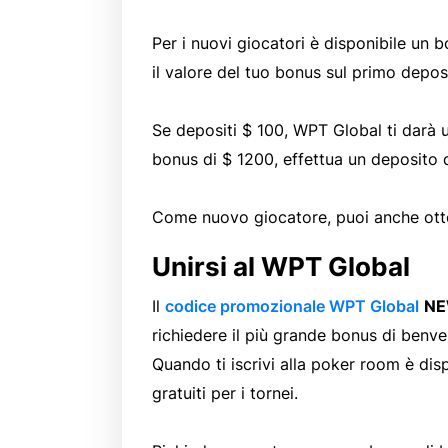
Per i nuovi giocatori è disponibile un
il valore del tuo bonus sul primo depos
Se depositi $ 100,
WPT Global
ti darà 
bonus di $ 1200, effettua un deposito d
Come nuovo giocatore, puoi anche ottener
Unirsi al WPT Global
Il
codice promozionale
WPT Global
N
richiedere il più grande bonus di benve
Quando ti iscrivi alla poker room è disp
gratuiti per i tornei.