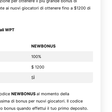
zione per ottenere il più grande bonus di
te ai nuovi giocatori di ottenere fino a $1200 di
ali WPT
NEWBONUS
100%
$ 1200
SÌ
 codice
NEWBONUS
al momento della
ssima di bonus per nuovi giocatori. Il codice
ro bonus quando effettui il tuo primo deposito.