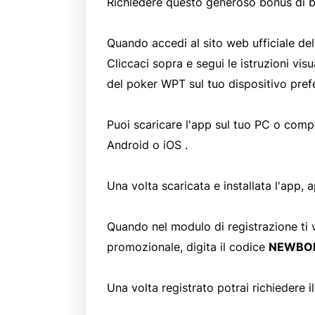
Richiedere questo generoso bonus di 
Quando accedi al sito web ufficiale
de
Cliccaci sopra e segui le istruzioni vis
del poker WPT sul tuo dispositivo prefe
Puoi scaricare l'app sul tuo PC o com
Android o iOS .
Una volta scaricata e installata l'app, 
Quando nel modulo di registrazione ti 
promozionale, digita il codice
NEWBO
Una volta registrato potrai richiedere i