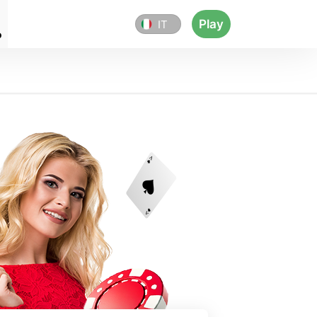
Play
IT
o