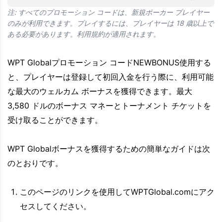
注: すべてのプロモーション コードは、新規ポーカー プレイヤー
のみが利用できます。プレイするには、プレイヤーは 18 歳以上で
ある必要があります。利用規約が適用されます。
WPT Globalプロモーション コードNEWBONUS使用する
と、プレイヤーは登録して初回入金を行う際に、利用可能
な最大のウェルカム ボーナスを獲得できます。最大
3,580 ドルのボーナス マネーとトーナメント チケットを
受け取ることができます。
WPT Globalボーナスを獲得するための簡単なガイドは次
のとおりです。
このページのリンクを使用してWPTGlobal.comにアク
セスしてください。