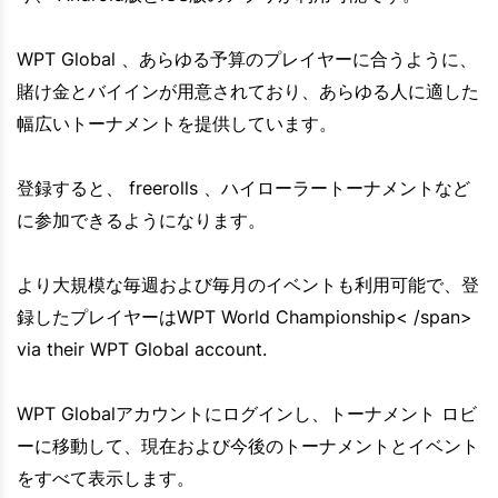
WPT Global 、あらゆる予算のプレイヤーに合うように、
賭け金とバイインが用意されており、あらゆる人に適した
幅広いトーナメントを提供しています。
登録すると、 freerolls 、ハイローラートーナメントなど
に参加できるようになります。
より大規模な毎週および毎月のイベントも利用可能で、登
録したプレイヤーはWPT World Championship< /span>
via their WPT Global account.
WPT Globalアカウントにログインし、トーナメント ロビ
ーに移動して、現在および今後のトーナメントとイベント
をすべて表示します。