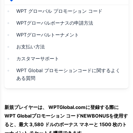
WPT グローバル プロモーション コード
WPTグローバルボーナスの申請方法
WPTグローバルトーナメント
お支払い方法
カスタマーサポート
WPT Global プロモーションコードに関するよく
ある質問
新規プレイヤーは、 WPTGlobal.comに登録する際に
WPT Globalプロモーション コードNEWBONUSを使用す
ると、最大 3,580 ドルのボーナス マネーと 1500 枚のト