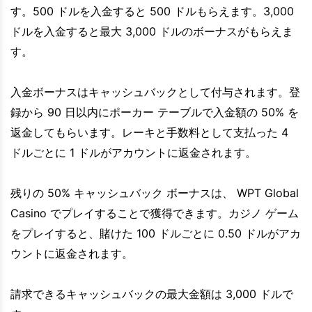
す。500 ドルを入金すると 500 ドルもらえます。3,000
ドルを入金すると最大 3,000 ドルのボーナスがもらえま
す。
入金ボーナスはキャッシュバックとして付与されます。登
録から 90 日以内にポーカー テーブルで入金額の 50% を
返金してもらいます。レーキと手数料として支払った 4
ドルごとに 1 ドルがアカウントに返金されます。
残りの 50% キャッシュバック ボーナスは、 WPT Global
Casino でプレイすることで獲得できます。カジノ ゲーム
をプレイすると、賭けた 100 ドルごとに 0.50 ドルがアカ
ウントに返金されます。
請求できるキャッシュバックの最大金額は 3,000 ドルで