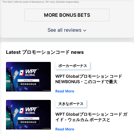
The SwC referral code is Newbonus. 18+ only. Gamble responsibly.
MORE BONUS BETS
See all reviews
Latest プロモーションコード news
ポーカーボーナス
WPT Globalプロモーション コード
NEWBONUS - このコードで最大
$1200 のボーナスを獲得しましょう
Read More
大きなボーナス
WPT Globalプロモーション コード ガ
イド - ウェルカム ボーナスと
NEWBONUSコードの完全ガイド
Read More